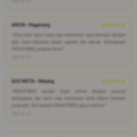
2026-03-25
AMUN - Magelang
★★★★★
"Situs toto resmi yang siap menemani saya bermain dengan
adil. Hasil keluaran selalu update dan akurat. Terimakasih
PENCETBRO, jackpot terus!"
2026-03-19
GUS MIFTA - Malang
★★★★★
"PENCETBRO bandar togel online dengan pasaran
terlengkap, dan kami siap menemani anda dalam bermain
yang adil. Terimakasih PENCETBRO, gacor melulu!"
2026-03-23