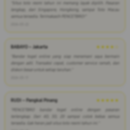
"Situs toto resmi tahun ini memang layak dipilih. Pasaran
lengkap, dari Singapore, Hongkong, sampai Toto Macau
semua tersedia. Terimakasih PENCETBRO!"
2026-03-22
BABAYO – Jakarta
★★★★☆
"Bandar togel online yang siap menemani saya bermain
dengan adil. Transaksi cepat, customer service ramah, dan
diskon besar untuk setiap taruhan."
2026-03-17
RUDI – Pangkal Pinang
★★★★★
"PENCETBRO bandar togel online dengan pasaran
terlengkap. Dari 4D, 3D, 2D sampai colok bebas semua
tersedia. Gak heran jadi situs toto resmi tahun ini."