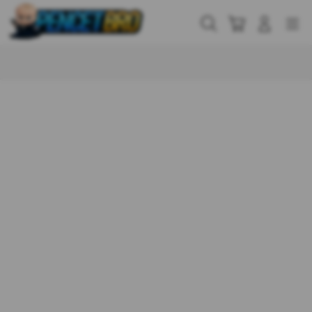
Skip
to
Cari
Troli
Login
Navigation
content
Buka Info Lebih Lanjut