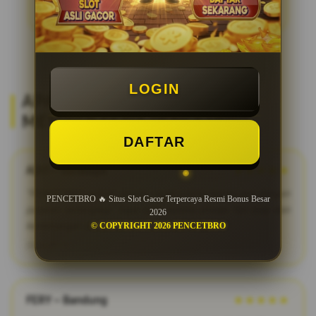
LOGIN
APA KATA MEREKA? REVIEW
MEMBER SETIA PENCETBRO
DAFTAR
ADIT – Surabaya
★★★★★
"PENCETBRO adalah bandar togel online terpercaya dengan
PENCETBRO 🔥 Situs Slot Gacor Terpercaya Resmi Bonus Besar
pasaran terlengkap. Saya suka karena proses fair play dan
2026
kemenangan dibayar penuh tanpa potongan."
© COPYRIGHT 2026 PENCETBRO
2026-03-12
FERY – Bandung
★★★★★