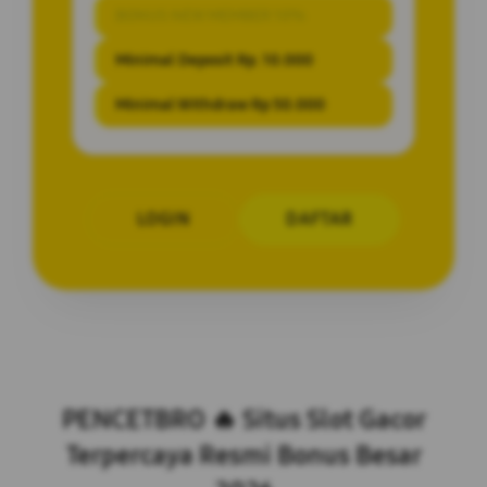
BONUS NEW MEMBER 10%
Minimal Deposit Rp. 10.000
Minimal Withdraw Rp 50.000
LOGIN
DAFTAR
Layer Popup Close
PENCETBRO 🔥 Situs Slot Gacor
Terpercaya Resmi Bonus Besar