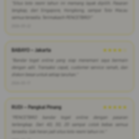
"Situs toto resmi tahun ini memang layak dipilih. Pasaran
lengkap, dari Singapore, Hongkong, sampai Toto Macau
semua tersedia. Terimakasih PENCETBRO!"
2026-03-22
BABAYO – Jakarta
★★★★☆
"Bandar togel online yang siap menemani saya bermain
dengan adil. Transaksi cepat, customer service ramah, dan
diskon besar untuk setiap taruhan."
2026-03-17
RUDI – Pangkal Pinang
★★★★★
"PENCETBRO bandar togel online dengan pasaran
terlengkap. Dari 4D, 3D, 2D sampai colok bebas semua
tersedia. Gak heran jadi situs toto resmi tahun ini."