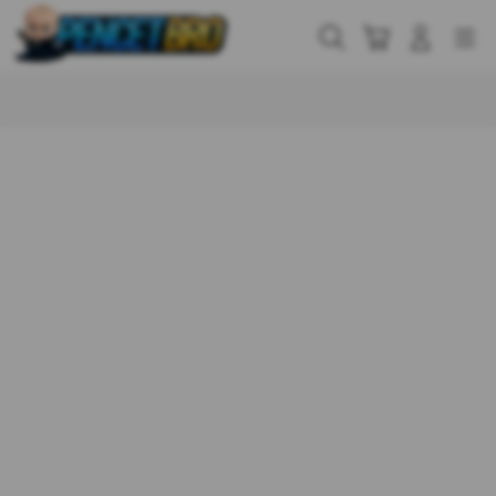
Skip
to
Cari
Troli
Login
Navigation
content
Buka Info Lebih Lanjut