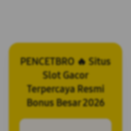
PENCETBRO 🔥 Situs
Slot Gacor
Terpercaya Resmi
Bonus Besar 2026