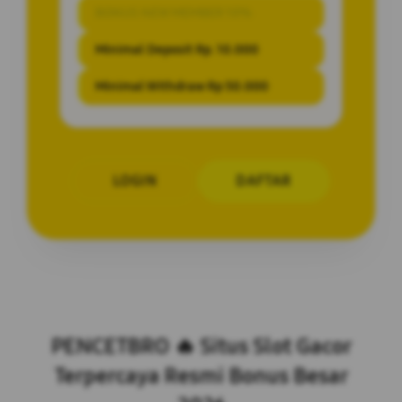
BONUS NEW MEMBER 10%
Minimal Deposit Rp. 10.000
Minimal Withdraw Rp 50.000
LOGIN
DAFTAR
Layer Popup Close
PENCETBRO 🔥 Situs Slot Gacor
Terpercaya Resmi Bonus Besar