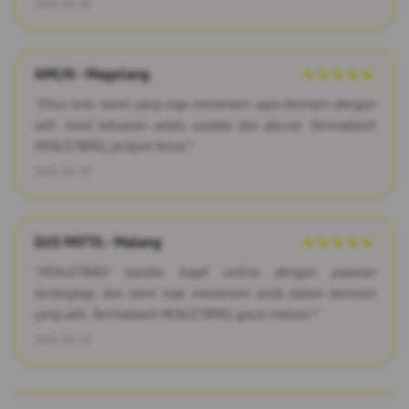
2026-03-25
AMUN - Magelang
★★★★★
"Situs toto resmi yang siap menemani saya bermain dengan
adil. Hasil keluaran selalu update dan akurat. Terimakasih
PENCETBRO, jackpot terus!"
2026-03-19
GUS MIFTA - Malang
★★★★★
"PENCETBRO bandar togel online dengan pasaran
terlengkap, dan kami siap menemani anda dalam bermain
yang adil. Terimakasih PENCETBRO, gacor melulu!"
2026-03-23