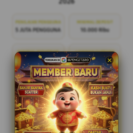
2026
PENILAIAN PENGGUNA
MINIMAL DEPOSIT
5 JUTA PENGGUNA
10.000 Ribu
MINIMAL WITHDRAW
LAYANAN SUPPORT
50.000 Ribu
24/7
PENCETBRO
PENCETBRO adalah bandar
togel online terpercaya yang menawarkan
pengalaman bermain yang adil dan
menyenangkan. Dengan pasaran terlengkap
di situs toto resmi tahun ini, kami siap
menemani Anda dalam setiap langkah
permainan. Bergabunglah dengan kami dan
nikmati kesempatan untuk meraih
kemenangan dengan mudah dan aman.