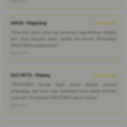
2026-03-25
AMUN - Magelang
★★★★★
"Situs toto resmi yang siap menemani saya bermain dengan
adil. Hasil keluaran selalu update dan akurat. Terimakasih
PENCETBRO, jackpot terus!"
2026-03-19
GUS MIFTA - Malang
★★★★★
"PENCETBRO bandar togel online dengan pasaran
terlengkap, dan kami siap menemani anda dalam bermain
yang adil. Terimakasih PENCETBRO, gacor melulu!"
2026-03-23