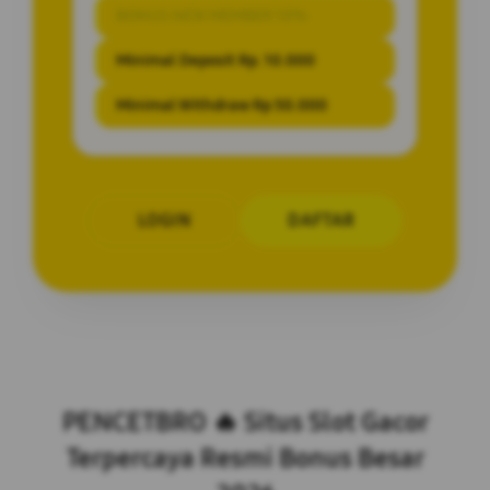
BONUS NEW MEMBER 10%
Minimal Deposit Rp. 10.000
Minimal Withdraw Rp 50.000
LOGIN
DAFTAR
Layer Popup Close
PENCETBRO 🔥 Situs Slot Gacor
Terpercaya Resmi Bonus Besar