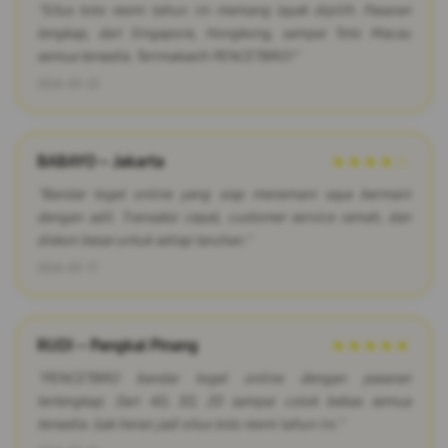
"Situs toto resmi tahun ini memang layak dipilih. Pasaran
lengkap, dari Singapore, Hongkong, sampai Toto Macau
semua tersedia. Terimakasih PENCETBRO!"
2026-03-22
BABAYO – Jakarta
★★★★☆
"Bandar togel online yang siap menemani saya bermain
dengan adil. Transaksi cepat, customer service ramah, dan
diskon besar untuk setiap taruhan."
2026-03-17
RUDI – Pangkal Pinang
★★★★★
"PENCETBRO bandar togel online dengan pasaran
terlengkap. Dari 4D, 3D, 2D sampai colok bebas semua
tersedia. Gak heran jadi situs toto resmi tahun ini."