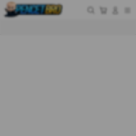
Skip
to
Cari
Troli
Login
Navigation
content
Buka Info Lebih Lanjut