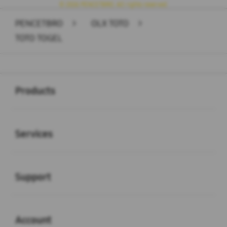
© 2026 PENCETBRO. All rights reserved.
PENCETBRO
>
OLX TOTO
>
TOTO TOGEL
Buka
Footer Navigation
Products
Buka
Services
Buka
Support
Buka
Account