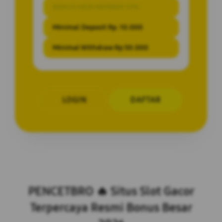
BONUS NEW MEMBER 10%
Minimal Deposit Rp. 10.000
Minimal Withdraw Rp 50.000
LOGIN
DAFTAR
Layer Popup Close
PENCETBRO 🔥 Situs Slot Gacor
Terpercaya Resmi Bonus Besar