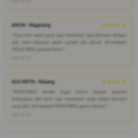
2026-03-25
AMUN - Magelang
★★★★★
"Situs toto resmi yang siap menemani saya bermain dengan
adil. Hasil keluaran selalu update dan akurat. Terimakasih
PENCETBRO, jackpot terus!"
2026-03-19
GUS MIFTA - Malang
★★★★★
"PENCETBRO bandar togel online dengan pasaran
terlengkap, dan kami siap menemani anda dalam bermain
yang adil. Terimakasih PENCETBRO, gacor melulu!"
2026-03-23