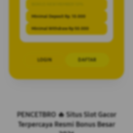
BONUS NEW MEMBER 10%
Minimal Deposit Rp. 10.000
Minimal Withdraw Rp 50.000
LOGIN
DAFTAR
Layer Popup Close
PENCETBRO 🔥 Situs Slot Gacor
Terpercaya Resmi Bonus Besar