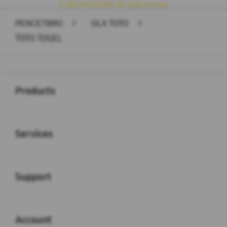
© 2026 PENCETBRO. All rights reserved.
PENCETBRO
>
OLX TOTO
>
TOTO TOGEL
Buka
Footer Navigation
Products
Buka
Services
Buka
Support
Buka
Account