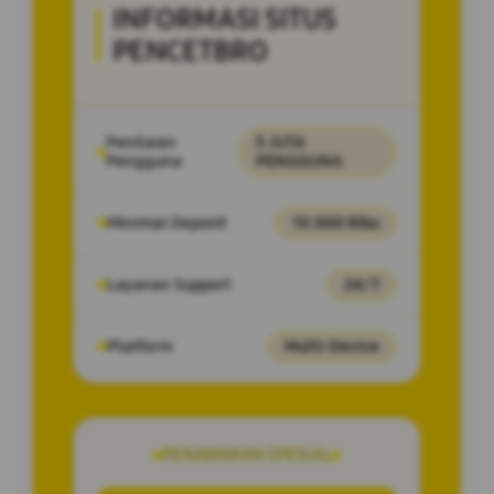
INFORMASI SITUS
PENCETBRO
Penilaian
5 JUTA
Pengguna
PENGGUNA
Minimal Deposit
10.000 Ribu
Layanan Support
24/7
Platform
Multi-Device
PENAWARAN SPESIAL