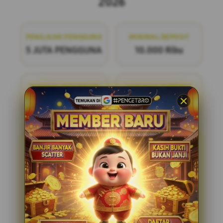
2026
PENILAIAN PENGGUNA
MINIMAL DEPOSIT
5 JUTA PENGGUNA
10.000 Ribu
MINIMAL WITHDRAW
LAYANAN SUPPORT
50.000 Ribu
24/7
PENCETBRO
PENCETBRO adalah bandar
togel online terpercaya yang menawarkan
pengalaman bermain yang adil dan
menyenangkan. Dengan pasaran terlengkap
di situs toto resmi tahun ini, kami siap
menemani Anda dalam setiap langkah
permainan. Bergabunglah dengan kami dan
nikmati kesempatan untuk meraih
kemenangan dengan mudah dan aman.