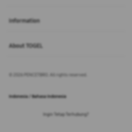
Buka
Information
Buka
About TOGEL
© 2026 PENCETBRO. All rights reserved.
Indonesia / Bahasa Indonesia
Ingin Tetap Terhubung?