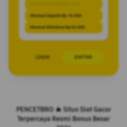
BONUS NEW MEMBER 10%
Minimal Deposit Rp. 10.000
Minimal Withdraw Rp 50.000
LOGIN
DAFTAR
Layer Popup Close
PENCETBRO 🔥 Situs Slot Gacor
Terpercaya Resmi Bonus Besar