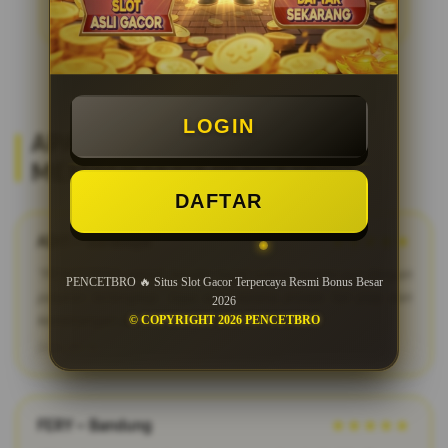
LOGIN
APA KATA MEREKA? REVIEW
MEMBER SETIA PENCETBRO
DAFTAR
ADIT – Surabaya
★★★★★
"PENCETBRO adalah bandar togel online terpercaya dengan
PENCETBRO 🔥 Situs Slot Gacor Terpercaya Resmi Bonus Besar
pasaran terlengkap. Saya suka karena proses fair play dan
2026
kemenangan dibayar penuh tanpa potongan."
© COPYRIGHT 2026 PENCETBRO
2026-03-12
FERY – Bandung
★★★★★