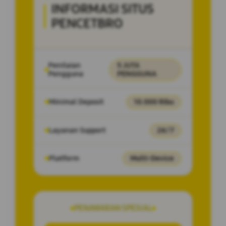
INFORMASI SITUS
PENCETBRO
Penilaian
5 JUTA
Pengguna
PENGGUNA
Minimal Deposit
10.000 Ribu
Layanan Support
24/7
Platform
Multi-Device
PENAWARAN SPESIAL