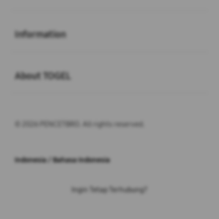
Buka
Information
Buka
About TOGEL
© 2026 PENCETBRO. All rights reserved.
Indonesia / Bahasa Indonesia
Ingin Tetap Terhubung?