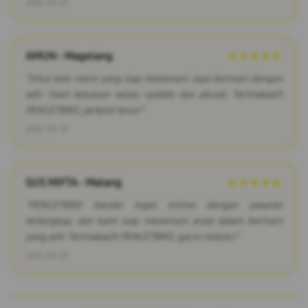
2026-03-25
AMUN - Magelang
★★★★★
"Situs toto resmi yang siap menemani saya bermain dengan
adil. Hasil keluaran selalu update dan akurat. Terimakasih
PENCETBRO, jackpot terus!"
2026-03-19
GUS MIFTA - Malang
★★★★★
"PENCETBRO bandar togel online dengan pasaran
terlengkap, dan kami siap menemani anda dalam bermain
yang adil. Terimakasih PENCETBRO, gacor melulu!"
2026-03-23