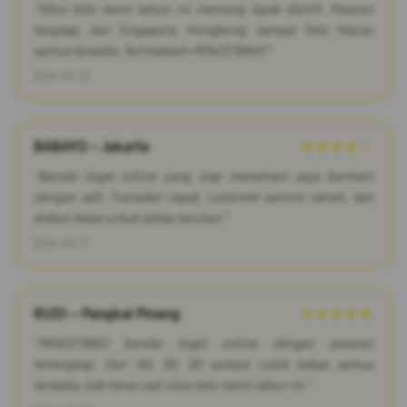
"Situs toto resmi tahun ini memang layak dipilih. Pasaran
lengkap, dari Singapore, Hongkong, sampai Toto Macau
semua tersedia. Terimakasih PENCETBRO!"
2026-03-22
BABAYO – Jakarta
★★★★☆
"Bandar togel online yang siap menemani saya bermain
dengan adil. Transaksi cepat, customer service ramah, dan
diskon besar untuk setiap taruhan."
2026-03-17
RUDI – Pangkal Pinang
★★★★★
"PENCETBRO bandar togel online dengan pasaran
terlengkap. Dari 4D, 3D, 2D sampai colok bebas semua
tersedia. Gak heran jadi situs toto resmi tahun ini."