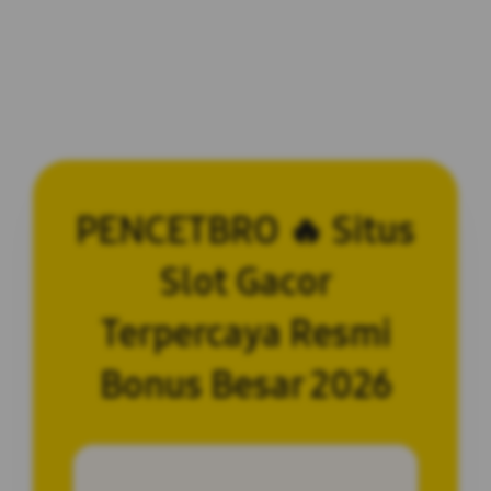
PENCETBRO 🔥 Situs
Slot Gacor
Terpercaya Resmi
Bonus Besar 2026