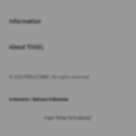
Buka
Information
Buka
About TOGEL
© 2026 PENCETBRO. All rights reserved.
Indonesia / Bahasa Indonesia
Ingin Tetap Terhubung?