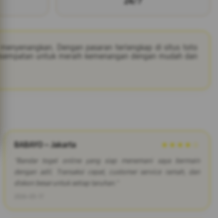
24/7
enyenangkan. Dengan pasaran terlengkap di situs toto
 kesempatan untuk meraih kemenangan dengan mudah dan
BABAYO – Jakarta
★★★★☆
"Bandar togel online yang siap menemani saya bermain
dengan adil. Transaksi cepat, customer service ramah, dan
diskon besar untuk setiap taruhan."
2026-03-17