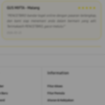
GUS MIFTA - Malang
★★★★★
"PENCETBRO bandar togel online dengan pasaran terlengkap,
dan kami siap menemani anda dalam bermain yang adil.
Terimakasih PENCETBRO, gacor melulu!"
2026-03-23
Information
ber
Fitur Akses
n Baru
Fitur Pemula
ord
Aturan & Kebijakan