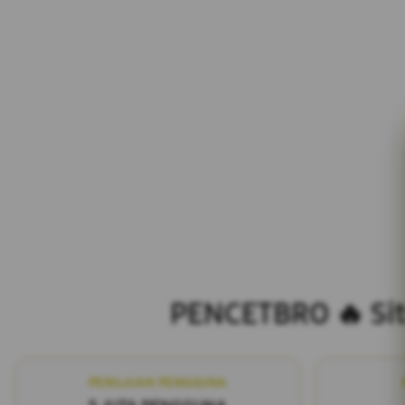
Layer Popup Close
PENCETBRO 🔥 Sit
PENILAIAN PENGGUNA