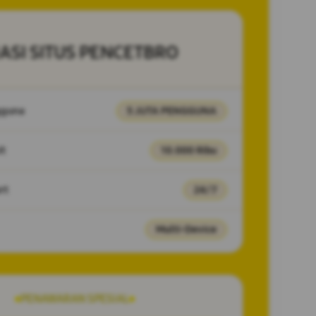
ASI SITUS PENCETBRO
gguna
5 JUTA PENGGUNA
it
10.000 Ribu
rt
24/7
Multi-Device
PENAWARAN SPESIAL