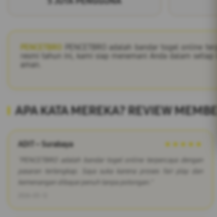
5 JUTA PENGGUNA
PENCETBRO
PENCETBRO adalah bandar togel online ter
resmi tahun ini, kami siap menemani Anda dalam seti
aman.
APA KATA MEREKA? REVIEW MEMBE
ADIT – Surabaya
★★★★★
"PENCETBRO adalah bandar togel online terpercaya dengan
pasaran terlengkap. Saya suka karena proses fair play dan
kemenangan dibayar penuh tanpa potongan."
2026-03-12