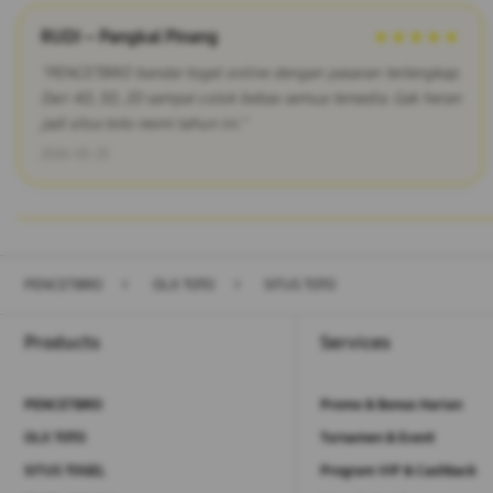
RUDI – Pangkal Pinang
★★★★★
"PENCETBRO bandar togel online dengan pasaran terlengkap.
Dari 4D, 3D, 2D sampai colok bebas semua tersedia. Gak heran
jadi situs toto resmi tahun ini."
2026-03-25
PENCETBRO
>
OLX TOTO
>
SITUS TOTO
Footer Navigation
Products
Services
PENCETBRO
Promo & Bonus Harian
OLX TOTO
Turnamen & Event
SITUS TOGEL
Program VIP & Cashback