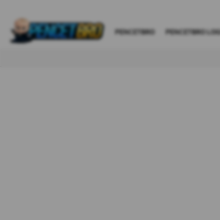
Skip
to
content
PENCETBRO
PENCETBRO LOG
Buka Info Lebih Lanjut