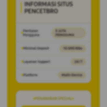
INFORMASI SITUS
PENCETBRO
Penilaian
5 JUTA
Pengguna
PENGGUNA
Minimal Deposit
10.000 Ribu
Layanan Support
24/7
Platform
Multi-Device
PENAWARAN SPESIAL