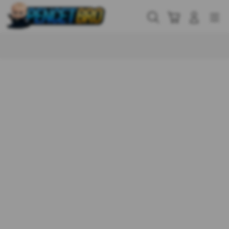
Skip
to
Cari
Troli
Login
Navigation
content
Buka Info Lebih Lanjut