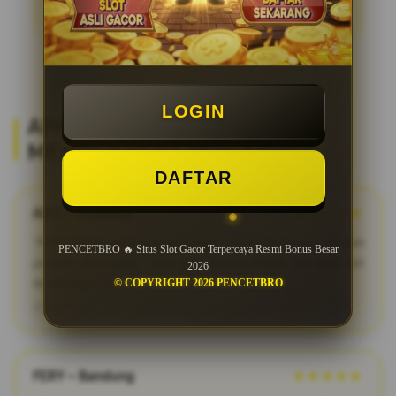
LOGIN
APA KATA MEREKA? REVIEW
MEMBER SETIA PENCETBRO
DAFTAR
ADIT – Surabaya
★★★★★
"PENCETBRO adalah bandar togel online terpercaya dengan
PENCETBRO 🔥 Situs Slot Gacor Terpercaya Resmi Bonus Besar
pasaran terlengkap. Saya suka karena proses fair play dan
2026
kemenangan dibayar penuh tanpa potongan."
© COPYRIGHT 2026 PENCETBRO
2026-03-12
FERY – Bandung
★★★★★