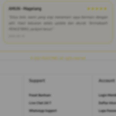
AMUN - Magelang
★★★★★
"Situs toto resmi yang siap menemani saya bermain dengan
adil. Hasil keluaran selalu update dan akurat. Terimakasih
PENCETBRO, jackpot terus!"
2026-03-19
© 2026 PENCETBRO. All rights reserved.
Support
Account
Pusat Bantuan
Login Mem
Live Chat 24/7
Daftar Aku
WhatsApp Support
Lupa Passw