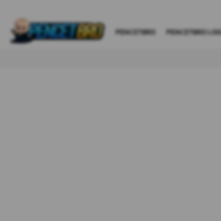
Skip
to
content
PENCETBRO
PENCETBRO LOG
Buka Info Lebih Lanjut