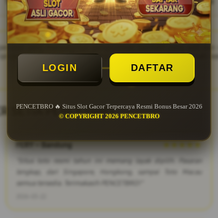
10.000 Ribu
50.000 Ribu
percaya yang menawarkan pengalaman bermain yang adil dan m
ap langkah permainan. Bergabunglah dengan kami dan nikmati
LOGIN
DAFTAR
PENCETBRO 🔥 Situs Slot Gacor Terpercaya Resmi Bonus Besar 2026
R SETIA PENCETBRO
© COPYRIGHT 2026 PENCETBRO
FERY – Bandung
★★★★★
"Situs toto resmi tahun ini memang layak dipilih. Pasaran
lengkap, dari Singapore, Hongkong, sampai Toto Macau
semua tersedia. Terimakasih PENCETBRO!"
2026-03-22