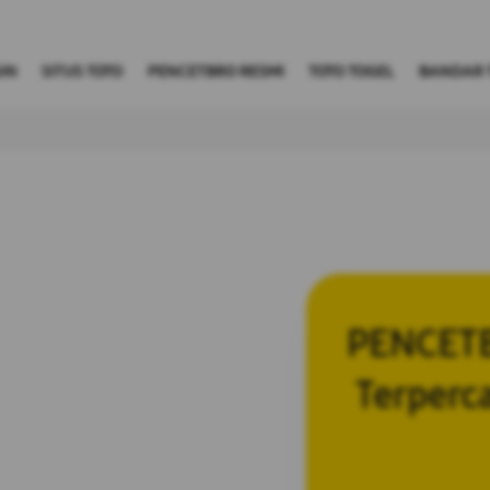
IN
SITUS TOTO
PENCETBRO RESMI
TOTO TOGEL
BANDAR 
PENCETB
Terperc