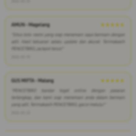
2026-03-25
AMUN - Magelang
★★★★★
"Situs toto resmi yang siap menemani saya bermain dengan
adil. Hasil keluaran selalu update dan akurat. Terimakasih
PENCETBRO, jackpot terus!"
2026-03-19
GUS MIFTA - Malang
★★★★★
"PENCETBRO bandar togel online dengan pasaran
terlengkap, dan kami siap menemani anda dalam bermain
yang adil. Terimakasih PENCETBRO, gacor melulu!"
2026-03-23