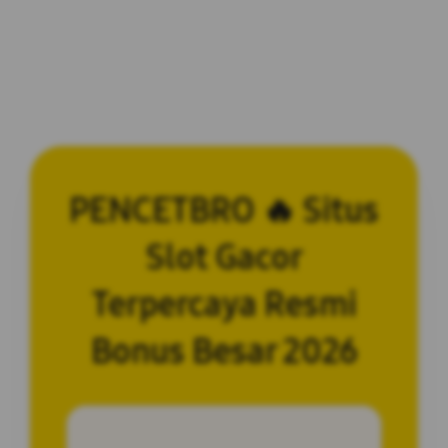
PENCETBRO 🔥 Situs
Slot Gacor
Terpercaya Resmi
Bonus Besar 2026