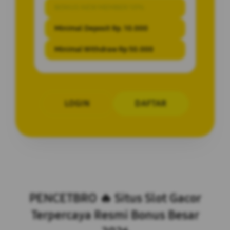
BONUS NEW MEMBER 10%
Minimal Deposit Rp. 10.000
Minimal Withdraw Rp 50.000
LOGIN
DAFTAR
Layer Popup Close
PENCETBRO 🔥 Situs Slot Gacor
Terpercaya Resmi Bonus Besar