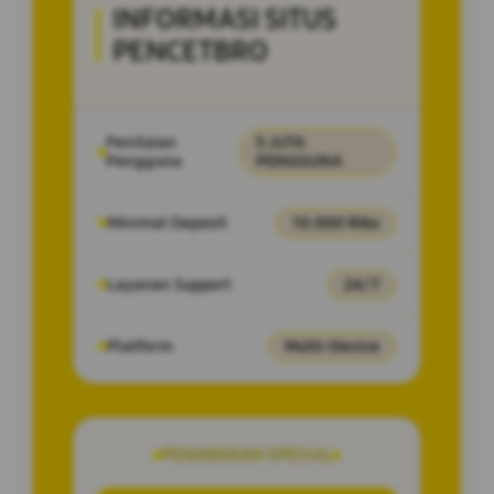
INFORMASI SITUS
PENCETBRO
Penilaian
5 JUTA
Pengguna
PENGGUNA
Minimal Deposit
10.000 Ribu
Layanan Support
24/7
Platform
Multi-Device
PENAWARAN SPESIAL