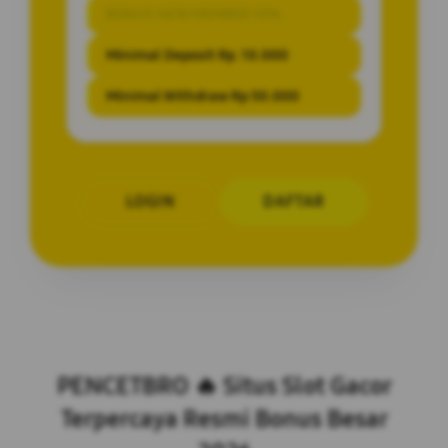
BONUS NEW MEMBER 10%
Minimal Deposit Rp. 10.000
Minimal Withdraw Rp 50.000
LOGIN
DAFTAR
Layer Popup Close
PENCETBRO 🔥 Situs Slot Gacor
Terpercaya Resmi Bonus Besar