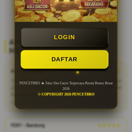
LOGIN
APA KATA MEREKA? REVIEW
MEMBER SETIA PENCETBRO
DAFTAR
ADIT – Surabaya
★★★★★
"PENCETBRO adalah bandar togel online terpercaya dengan
PENCETBRO 🔥 Situs Slot Gacor Terpercaya Resmi Bonus Besar
pasaran terlengkap. Saya suka karena proses fair play dan
2026
kemenangan dibayar penuh tanpa potongan."
© COPYRIGHT 2026 PENCETBRO
2026-03-12
FERY – Bandung
★★★★★