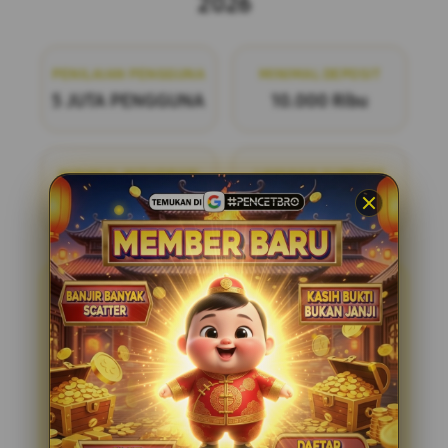
2026
PENILAIAN PENGGUNA
MINIMAL DEPOSIT
5 JUTA PENGGUNA
10.000 Ribu
MINIMAL WITHDRAW
LAYANAN SUPPORT
50.000 Ribu
24/7
PENCETBRO
PENCETBRO adalah bandar
togel online terpercaya yang menawarkan
pengalaman bermain yang adil dan
menyenangkan. Dengan pasaran terlengkap
di situs toto resmi tahun ini, kami siap
menemani Anda dalam setiap langkah
permainan. Bergabunglah dengan kami dan
nikmati kesempatan untuk meraih
kemenangan dengan mudah dan aman.