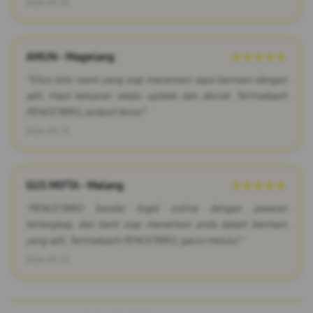
2026-03-25
AMUN - Magelang
★★★★★
"Situs toto resmi yang siap menemani saya bermain dengan
adil. Hasil keluaran selalu update dan akurat. Terimakasih
PENCETBRO, jackpot terus!"
2026-03-19
GUS MIFTA - Malang
★★★★★
"PENCETBRO bandar togel online dengan pasaran
terlengkap, dan kami siap menemani anda dalam bermain
yang adil. Terimakasih PENCETBRO, gacor melulu!"
2026-03-23