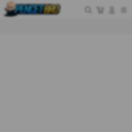
Skip
to
Cari
Troli
Login
Navigation
content
Buka Info Lebih Lanjut