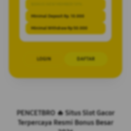
BONUS NEW MEMBER 10%
Minimal Deposit Rp. 10.000
Minimal Withdraw Rp 50.000
LOGIN
DAFTAR
Layer Popup Close
PENCETBRO 🔥 Situs Slot Gacor
Terpercaya Resmi Bonus Besar