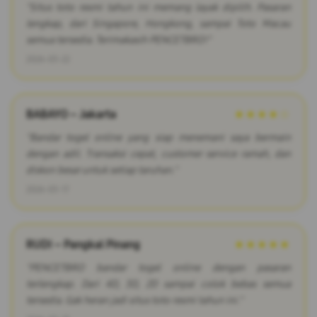
"Situs toto resmi tahun ini memang layak dipilih. Pasaran
lengkap, dari Singapore, Hongkong, sampai Toto Macau
semua tersedia. Terimakasih PENCETBRO!"
2026-03-22
BABAYO – Jakarta
★★★★☆
"Bandar togel online yang siap menemani saya bermain
dengan adil. Transaksi cepat, customer service ramah, dan
diskon besar untuk setiap taruhan."
2026-03-17
RUDI – Pangkal Pinang
★★★★★
"PENCETBRO bandar togel online dengan pasaran
terlengkap. Dari 4D, 3D, 2D sampai colok bebas semua
tersedia. Gak heran jadi situs toto resmi tahun ini."