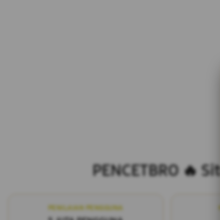
Layer Popup Close
PENCETBRO 🔥 Sit
PENILAIAN PENGGUNA