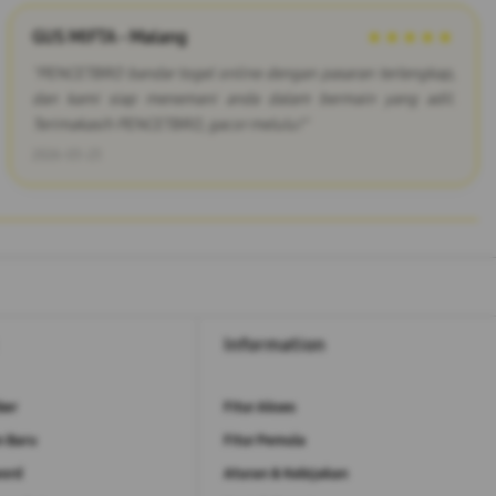
GUS MIFTA - Malang
★★★★★
"PENCETBRO bandar togel online dengan pasaran terlengkap,
dan kami siap menemani anda dalam bermain yang adil.
Terimakasih PENCETBRO, gacor melulu!"
2026-03-23
Information
ber
Fitur Akses
n Baru
Fitur Pemula
ord
Aturan & Kebijakan