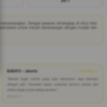
24/7
enyenangkan. Dengan pasaran terlengkap di situs toto
 kesempatan untuk meraih kemenangan dengan mudah dan
BABAYO – Jakarta
★★★★☆
"Bandar togel online yang siap menemani saya bermain
dengan adil. Transaksi cepat, customer service ramah, dan
diskon besar untuk setiap taruhan."
2026-03-17