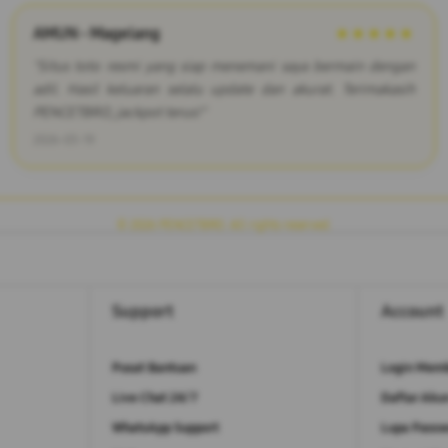
AMUN - Magelang
★★★★★
"Situs toto resmi yang siap menemani saya bermain dengan
adil. Hasil keluaran selalu update dan akurat. Terimakasih
PENCETBRO, jackpot terus!"
2026-03-19
© 2026 PENCETBRO. All rights reserved.
Support
Account
Pusat Bantuan
Login Mem
Live Chat 24/7
Daftar Aku
WhatsApp Support
Lupa Passw