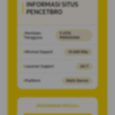
INFORMASI SITUS
PENCETBRO
Penilaian
5 JUTA
Pengguna
PENGGUNA
Minimal Deposit
10.000 Ribu
Layanan Support
24/7
Platform
Multi-Device
PENAWARAN SPESIAL