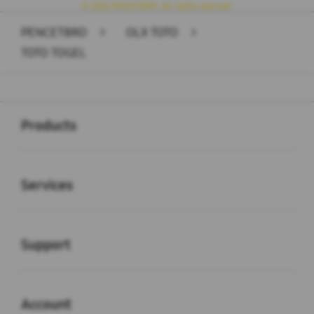
© 2026 PENCETBRO. All rights reserved.
PENCETBRO
>
OLX TOTO
>
TOTO TOGEL
Buka
Footer Navigation
Products
Buka
Services
Buka
Support
Buka
Account