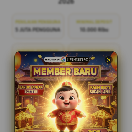
2026
PENILAIAN PENGGUNA
MINIMAL DEPOSIT
5 JUTA PENGGUNA
10.000 Ribu
MINIMAL WITHDRAW
LAYANAN SUPPORT
50.000 Ribu
24/7
PENCETBRO
PENCETBRO adalah bandar
togel online terpercaya yang menawarkan
pengalaman bermain yang adil dan
menyenangkan. Dengan pasaran terlengkap
di situs toto resmi tahun ini, kami siap
menemani Anda dalam setiap langkah
permainan. Bergabunglah dengan kami dan
nikmati kesempatan untuk meraih
kemenangan dengan mudah dan aman.