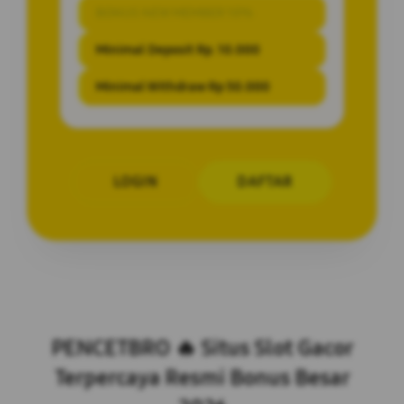
BONUS NEW MEMBER 10%
Minimal Deposit Rp. 10.000
Minimal Withdraw Rp 50.000
LOGIN
DAFTAR
Layer Popup Close
PENCETBRO 🔥 Situs Slot Gacor
Terpercaya Resmi Bonus Besar