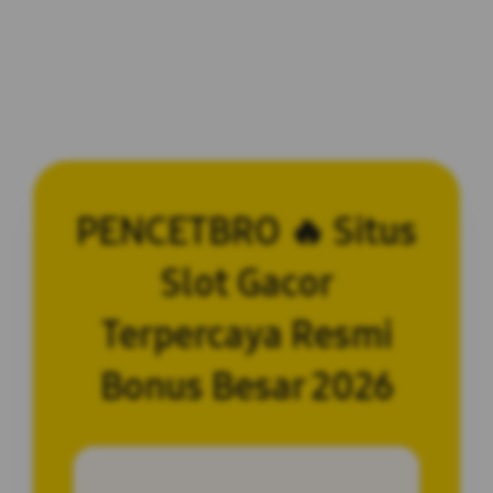
PENCETBRO 🔥 Situs
Slot Gacor
Terpercaya Resmi
Bonus Besar 2026