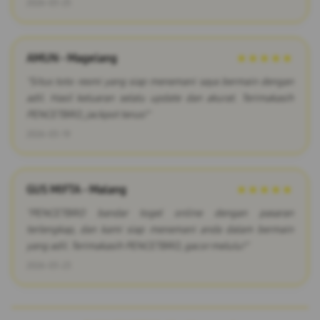
2026-03-25
AMUN - Magelang
★★★★★
"Situs toto resmi yang siap menemani saya bermain dengan
adil. Hasil keluaran selalu update dan akurat. Terimakasih
PENCETBRO, jackpot terus!"
2026-03-19
GUS MIFTA - Malang
★★★★★
"PENCETBRO bandar togel online dengan pasaran
terlengkap, dan kami siap menemani anda dalam bermain
yang adil. Terimakasih PENCETBRO, gacor melulu!"
2026-03-23