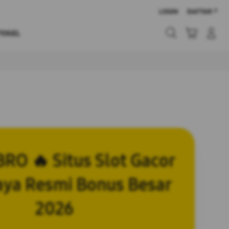
LOGIN
DAFTAR
Cari
Troli
Login/Sign-Up
TOGEL
Cari
RO 🔥 Situs Slot Gacor
aya Resmi Bonus Besar
2026