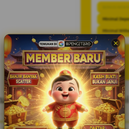
BONUS NEW 
Minimal Depos
Minimal With
us Slot Gacor Terpercaya Resmi
MINIMAL DEPOSIT
MINIMAL WITHDR