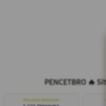
Layer Popup Close
PENCETBRO 🔥 Sit
PENILAIAN PENGGUNA