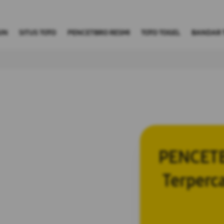
IN
SITUS TOTO
PENCETBRO RESMI
TOTO TOGEL
BANDAR 
PENCETB
Terperc