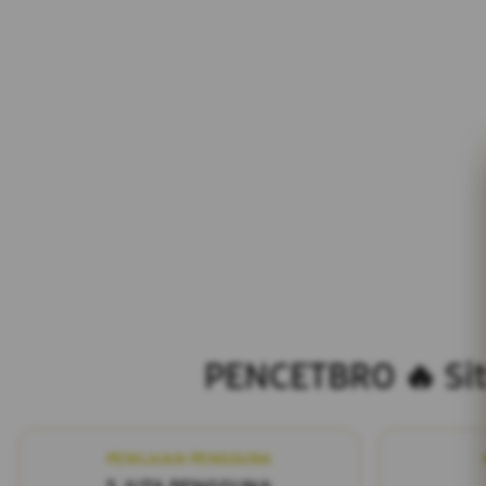
Layer Popup Close
PENCETBRO 🔥 Sit
PENILAIAN PENGGUNA