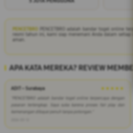
5 JUTA PENGGUNA
PENCETBRO
PENCETBRO adalah bandar togel online ter
resmi tahun ini, kami siap menemani Anda dalam seti
aman.
APA KATA MEREKA? REVIEW MEMBE
ADIT – Surabaya
★★★★★
"PENCETBRO adalah bandar togel online terpercaya dengan
pasaran terlengkap. Saya suka karena proses fair play dan
kemenangan dibayar penuh tanpa potongan."
2026-03-12