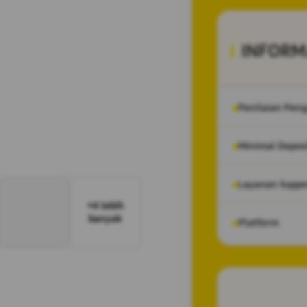
INFORM
Penilaian Pen
Minimal Depos
Layanan Suppo
+4 lebih
banyak
Platform