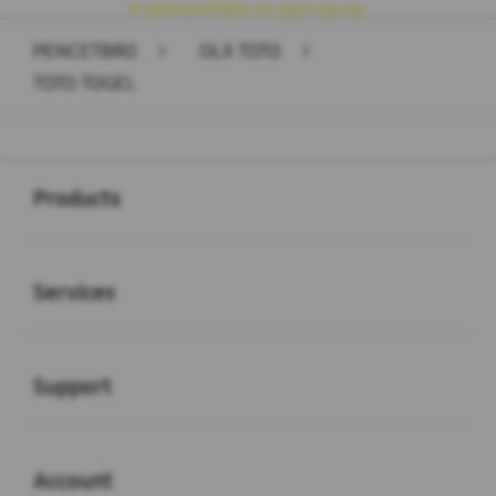
© 2026 PENCETBRO. All rights reserved.
PENCETBRO
>
OLX TOTO
>
TOTO TOGEL
Buka
Footer Navigation
Products
Buka
Services
Buka
Support
Buka
Account