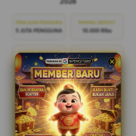
2026
PENILAIAN PENGGUNA
MINIMAL DEPOSIT
5 JUTA PENGGUNA
10.000 Ribu
MINIMAL WITHDRAW
LAYANAN SUPPORT
50.000 Ribu
24/7
PENCETBRO
PENCETBRO adalah bandar
togel online terpercaya yang menawarkan
pengalaman bermain yang adil dan
menyenangkan. Dengan pasaran terlengkap
di situs toto resmi tahun ini, kami siap
menemani Anda dalam setiap langkah
permainan. Bergabunglah dengan kami dan
nikmati kesempatan untuk meraih
kemenangan dengan mudah dan aman.