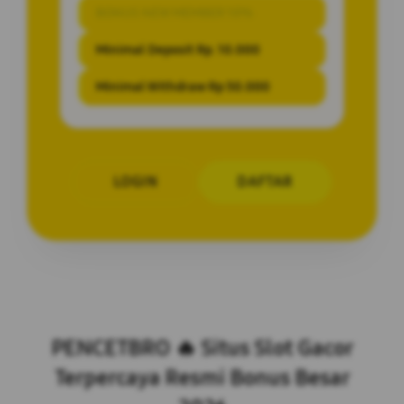
BONUS NEW MEMBER 10%
Minimal Deposit Rp. 10.000
Minimal Withdraw Rp 50.000
LOGIN
DAFTAR
Layer Popup Close
PENCETBRO 🔥 Situs Slot Gacor
Terpercaya Resmi Bonus Besar