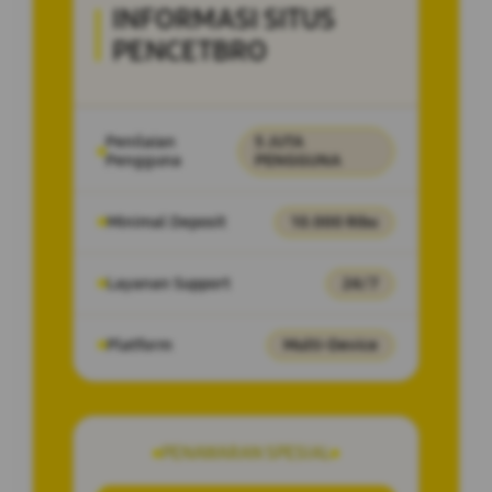
INFORMASI SITUS
PENCETBRO
Penilaian
5 JUTA
Pengguna
PENGGUNA
Minimal Deposit
10.000 Ribu
Layanan Support
24/7
Platform
Multi-Device
PENAWARAN SPESIAL