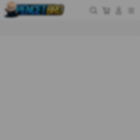
Skip
to
Cari
Troli
Login
Navigation
content
Buka Info Lebih Lanjut