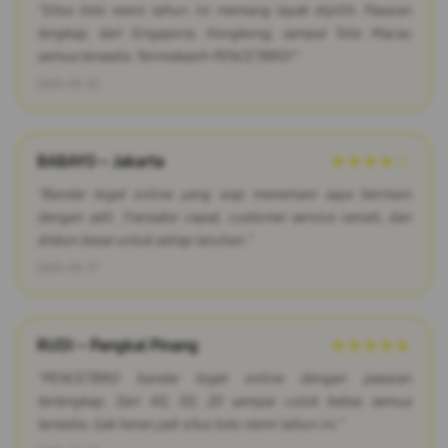
"Situs toto resmi tahun ini memang layak dipilih. Pasaran
lengkap, dari Singapore, Hongkong, sampai Toto Macau
semua tersedia. Terimakasih PENCETBRO!"
2026-03-22
BABAYO – Jakarta
★★★★☆
"Bandar togel online yang siap menemani saya bermain
dengan adil. Transaksi cepat, customer service ramah, dan
diskon besar untuk setiap taruhan."
2026-03-17
RUDI – Pangkal Pinang
★★★★★
"PENCETBRO bandar togel online dengan pasaran
terlengkap. Dari 4D, 3D, 2D sampai colok bebas semua
tersedia. Gak heran jadi situs toto resmi tahun ini."