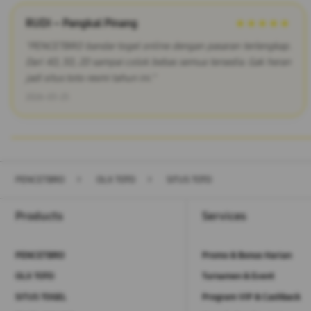
RUDI – Pangkal Pinang
★★★★★
"PENCETBRO bandar togel online dengan pasaran terlengkap.
Dari 4D, 3D, 2D sampai colok bebas semua tersedia. Gak heran
jadi situs toto resmi tahun ini."
2026-03-25
PENCETBRO
>
OLX TOTO
>
SITUS TOTO
Footer Navigation
Products
Services
PENCETBRO
Promo & Bonus Harian
OLX TOTO
Turnamen & Event
SITUS TOGEL
Program VIP & Cashback