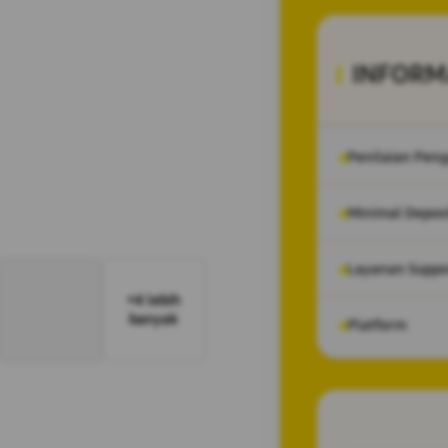
INFORM
Penilaian Pen
Minimal Depos
Layanan Suppo
+4 lebih
banyak
Platform