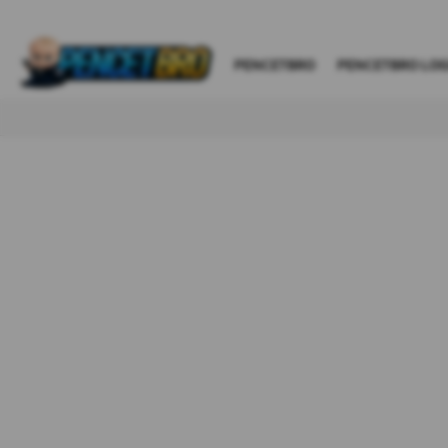
Skip
to
content
PENCETBRO
PENCETBRO LOG
Buka Info Lebih Lanjut