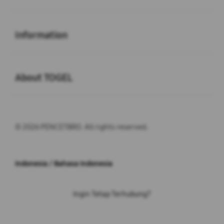
Buka
Information
Buka
About TOGEL
© 2026 PENCETBRO. All rights reserved.
Indonesia / Bahasa Indonesia
Ingin Tetap Terhubung?