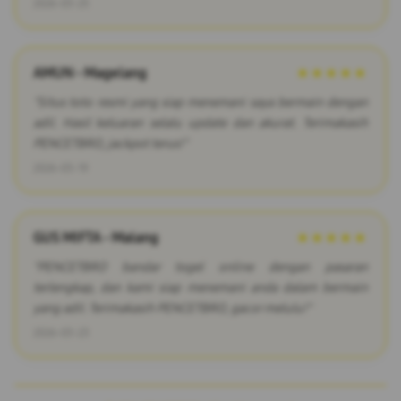
2026-03-25
AMUN - Magelang
★★★★★
"Situs toto resmi yang siap menemani saya bermain dengan
adil. Hasil keluaran selalu update dan akurat. Terimakasih
PENCETBRO, jackpot terus!"
2026-03-19
GUS MIFTA - Malang
★★★★★
"PENCETBRO bandar togel online dengan pasaran
terlengkap, dan kami siap menemani anda dalam bermain
yang adil. Terimakasih PENCETBRO, gacor melulu!"
2026-03-23