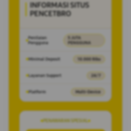
INFORMASI SITUS
PENCETBRO
Penilaian
5 JUTA
Pengguna
PENGGUNA
Minimal Deposit
10.000 Ribu
Layanan Support
24/7
Platform
Multi-Device
PENAWARAN SPESIAL