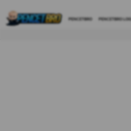
Skip
to
content
PENCETBRO
PENCETBRO LOG
Buka Info Lebih Lanjut