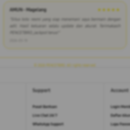
AMUN - Magelang
★★★★★
"Situs toto resmi yang siap menemani saya bermain dengan
adil. Hasil keluaran selalu update dan akurat. Terimakasih
PENCETBRO, jackpot terus!"
2026-03-19
© 2026 PENCETBRO. All rights reserved.
Support
Account
Pusat Bantuan
Login Mem
Live Chat 24/7
Daftar Aku
WhatsApp Support
Lupa Passw