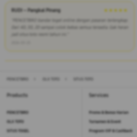
RUDI – Pangkal Pinang
★★★★★
"PENCETBRO bandar togel online dengan pasaran terlengkap.
Dari 4D, 3D, 2D sampai colok bebas semua tersedia. Gak heran
jadi situs toto resmi tahun ini."
2026-03-25
PENCETBRO
>
OLX TOTO
>
SITUS TOTO
Footer Navigation
Products
Services
PENCETBRO
Promo & Bonus Harian
OLX TOTO
Turnamen & Event
SITUS TOGEL
Program VIP & Cashback