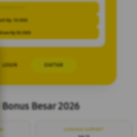
MEMBER 10%
it Rp. 10.000
draw Rp 50.000
LOGIN
DAFTAR
 Bonus Besar 2026
AW
LAYANAN SUPPORT