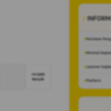
INFORM
Penilaian Pen
Minimal Depos
Layanan Suppo
+4 lebih
banyak
Platform