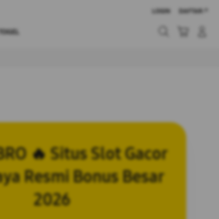
LOGIN
DAFTAR
Cari
Troli
Login/Sign-Up
TOGEL
Cari
RO 🔥 Situs Slot Gacor
aya Resmi Bonus Besar
2026