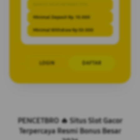
BONUS NEW MEMBER 10%
Minimal Deposit Rp. 10.000
Minimal Withdraw Rp 50.000
LOGIN
DAFTAR
Layer Popup Close
PENCETBRO 🔥 Situs Slot Gacor
Terpercaya Resmi Bonus Besar