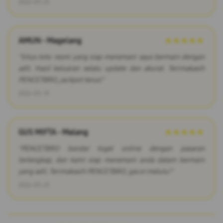
2026-03-25
AMUN - Magelang
★★★★★
"Situs toto resmi yang siap menemani saya bermain dengan
adil. Hasil keluaran selalu update dan akurat. Terimakasih
PENCETBRO, jackpot terus!"
2026-03-19
GUS MIFTA - Malang
★★★★★
"PENCETBRO bandar togel online dengan pasaran
terlengkap, dan kami siap menemani anda dalam bermain
yang adil. Terimakasih PENCETBRO, gacor melulu!"
2026-03-23