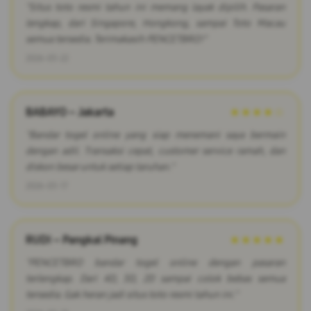
"Situs toto resmi tahun ini memang layak dipilih. Pasaran
lengkap, dari Singapore, Hongkong, sampai Toto Macau
semua tersedia. Terimakasih PENCETBRO!"
2026-03-22
BABAYO – Jakarta
★★★★☆
"Bandar togel online yang siap menemani saya bermain
dengan adil. Transaksi cepat, customer service ramah, dan
diskon besar untuk setiap taruhan."
2026-03-17
RUDI – Pangkal Pinang
★★★★★
"PENCETBRO bandar togel online dengan pasaran
terlengkap. Dari 4D, 3D, 2D sampai colok bebas semua
tersedia. Gak heran jadi situs toto resmi tahun ini."