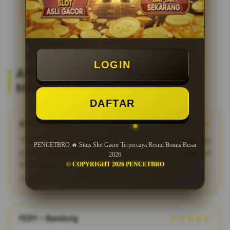
LOGIN
APA KATA MEREKA? REVIEW
MEMBER SETIA PENCETBRO
DAFTAR
ADIT – Surabaya
★★★★★
"PENCETBRO adalah bandar togel online terpercaya dengan
PENCETBRO 🔥 Situs Slot Gacor Terpercaya Resmi Bonus Besar
pasaran terlengkap. Saya suka karena proses fair play dan
2026
kemenangan dibayar penuh tanpa potongan."
© COPYRIGHT 2026 PENCETBRO
2026-03-12
FERY – Bandung
★★★★★