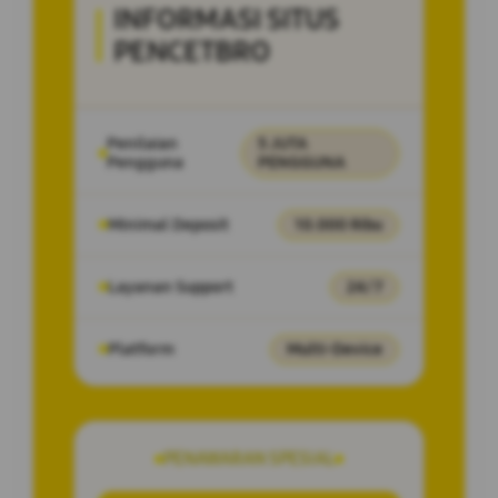
INFORMASI SITUS
PENCETBRO
Penilaian
5 JUTA
Pengguna
PENGGUNA
Minimal Deposit
10.000 Ribu
Layanan Support
24/7
Platform
Multi-Device
PENAWARAN SPESIAL