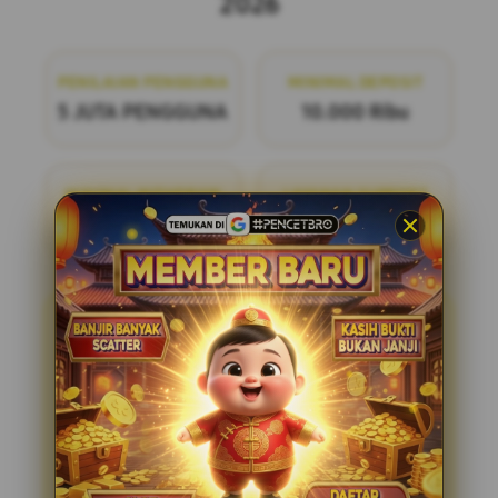
2026
PENILAIAN PENGGUNA
MINIMAL DEPOSIT
5 JUTA PENGGUNA
10.000 Ribu
MINIMAL WITHDRAW
LAYANAN SUPPORT
50.000 Ribu
24/7
PENCETBRO
PENCETBRO adalah bandar
togel online terpercaya yang menawarkan
pengalaman bermain yang adil dan
menyenangkan. Dengan pasaran terlengkap
di situs toto resmi tahun ini, kami siap
menemani Anda dalam setiap langkah
permainan. Bergabunglah dengan kami dan
nikmati kesempatan untuk meraih
kemenangan dengan mudah dan aman.