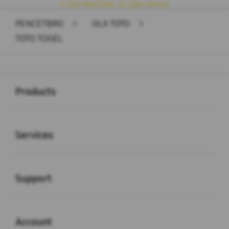
© 2026 PENCETBRO. All rights reserved.
PENCETBRO
>
OLX TOTO
>
TOTO TOGEL
Buka
Footer Navigation
Products
Buka
Services
Buka
Support
Buka
Account