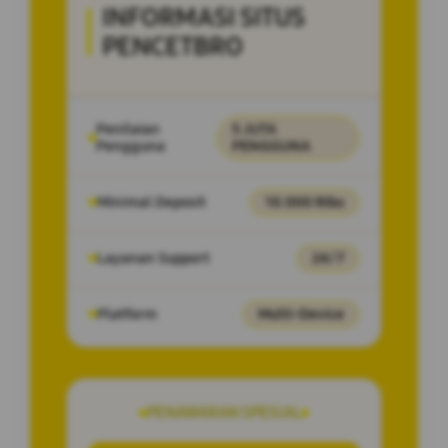
INFORMASI SITUS
PENCETBRO
Penilaian
5 JUTA
Pengguna
PENGGUNA
Minimal Deposit
10.000 Ribu
Layanan Support
24/7
Platform
Multi-Device
PENAWARAN SPESIAL