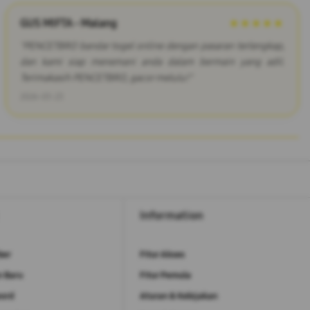
GUS MIFTA - Malang
★★★★★
"PENCETBRO bandar togel online dengan pasaran terlengkap,
dan kami siap menemani anda dalam bermain yang adil.
Terimakasih PENCETBRO, gacor melulu!"
2026-03-23
Information
ber
Fitur Akses
n Baru
Fitur Pemula
ord
Aturan & Kebijakan