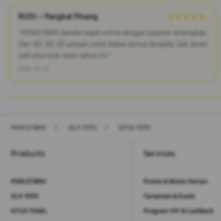
RUDI – Pangkal Pinang
★★★★★
"PENCETBRO bandar togel online dengan pasaran terlengkap.
Dari 4D, 3D, 2D sampai colok bebas semua tersedia. Gak heran
jadi situs toto resmi tahun ini."
2026-03-25
PENCETBRO
>
OLX TOTO
>
SITUS TOTO
Footer Navigation
Products
Services
PENCETBRO
Promo & Bonus Harian
OLX TOTO
Turnamen & Event
SITUS TOGEL
Program VIP & Cashback