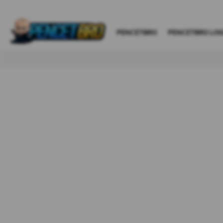
Skip
to
content
PENCETBRO
PENCETBRO LOG
Buka Info Lebih Lanjut