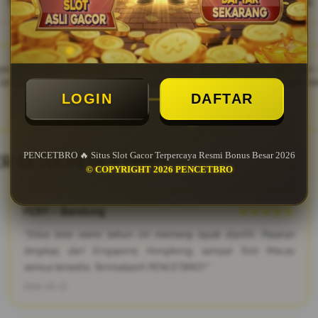
10.000 Ribu
50.000 Ribu
percaya yang menawarkan pengalaman bermain yang adil dan m
ap langkah permainan. Bergabunglah dengan kami dan nikmati
LOGIN
DAFTAR
PENCETBRO 🔥 Situs Slot Gacor Terpercaya Resmi Bonus Besar 2026
R SETIA PENCETBRO
© COPYRIGHT 2026 PENCETBRO
FERY – Bandung
★★★★★
"Situs toto resmi tahun ini memang layak dipilih. Pasaran
lengkap, dari Singapore, Hongkong, sampai Toto Macau
semua tersedia. Terimakasih PENCETBRO!"
2026-03-22