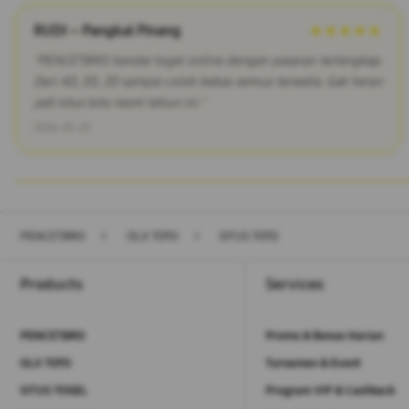
RUDI – Pangkal Pinang
★★★★★
"PENCETBRO bandar togel online dengan pasaran terlengkap.
Dari 4D, 3D, 2D sampai colok bebas semua tersedia. Gak heran
jadi situs toto resmi tahun ini."
2026-03-25
PENCETBRO
>
OLX TOTO
>
SITUS TOTO
Footer Navigation
Products
Services
PENCETBRO
Promo & Bonus Harian
OLX TOTO
Turnamen & Event
SITUS TOGEL
Program VIP & Cashback