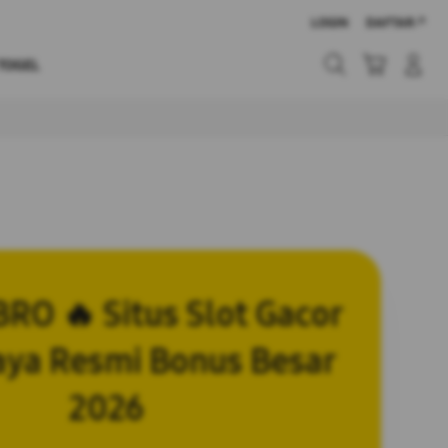
LOGIN
DAFTAR
Cari
Troli
Login/Sign-Up
TOGEL
Cari
RO 🔥 Situs Slot Gacor
aya Resmi Bonus Besar
2026