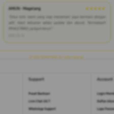
AMUN - Magelang
★★★★★
"Situs toto resmi yang siap menemani saya bermain dengan
adil. Hasil keluaran selalu update dan akurat. Terimakasih
PENCETBRO, jackpot terus!"
2026-03-19
© 2026 PENCETBRO. All rights reserved.
Support
Account
Pusat Bantuan
Login Mem
Live Chat 24/7
Daftar Aku
WhatsApp Support
Lupa Passw