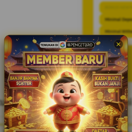
BONUS NEW 
Minimal Depos
Minimal With
us Slot Gacor Terpercaya Resmi
MINIMAL DEPOSIT
MINIMAL WITHDR