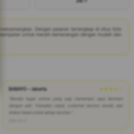
24/7
enyenangkan. Dengan pasaran terlengkap di situs toto
 kesempatan untuk meraih kemenangan dengan mudah dan
BABAYO – Jakarta
★★★★☆
"Bandar togel online yang siap menemani saya bermain
dengan adil. Transaksi cepat, customer service ramah, dan
diskon besar untuk setiap taruhan."
2026-03-17