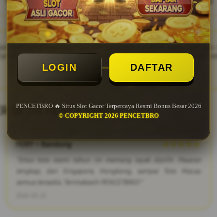
10.000 Ribu
50.000 Ribu
percaya yang menawarkan pengalaman bermain yang adil dan m
ap langkah permainan. Bergabunglah dengan kami dan nikmati
LOGIN
DAFTAR
PENCETBRO 🔥 Situs Slot Gacor Terpercaya Resmi Bonus Besar 2026
R SETIA PENCETBRO
© COPYRIGHT 2026 PENCETBRO
FERY – Bandung
★★★★★
"Situs toto resmi tahun ini memang layak dipilih. Pasaran
lengkap, dari Singapore, Hongkong, sampai Toto Macau
semua tersedia. Terimakasih PENCETBRO!"
2026-03-22