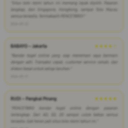
"Situs toto resmi tahun ini memang layak dipilih. Pasaran
lengkap, dari Singapore, Hongkong, sampai Toto Macau
semua tersedia. Terimakasih PENCETBRO!"
2026-03-22
BABAYO – Jakarta
★★★★☆
"Bandar togel online yang siap menemani saya bermain
dengan adil. Transaksi cepat, customer service ramah, dan
diskon besar untuk setiap taruhan."
2026-03-17
RUDI – Pangkal Pinang
★★★★★
"PENCETBRO bandar togel online dengan pasaran
terlengkap. Dari 4D, 3D, 2D sampai colok bebas semua
tersedia. Gak heran jadi situs toto resmi tahun ini."