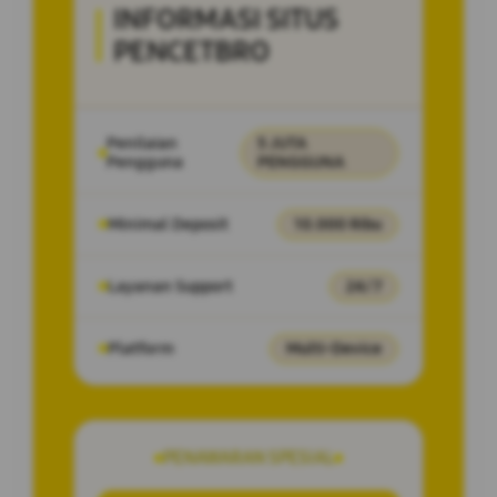
INFORMASI SITUS
PENCETBRO
Penilaian
5 JUTA
Pengguna
PENGGUNA
Minimal Deposit
10.000 Ribu
Layanan Support
24/7
Platform
Multi-Device
PENAWARAN SPESIAL