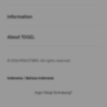
Buka
Information
Buka
About TOGEL
© 2026 PENCETBRO. All rights reserved.
Indonesia / Bahasa Indonesia
Ingin Tetap Terhubung?