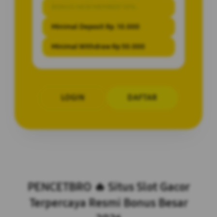
BONUS NEW MEMBER 10%
Minimal Deposit Rp. 10.000
Minimal Withdraw Rp 50.000
LOGIN
DAFTAR
Layer Popup Close
PENCETBRO 🔥 Situs Slot Gacor
Terpercaya Resmi Bonus Besar