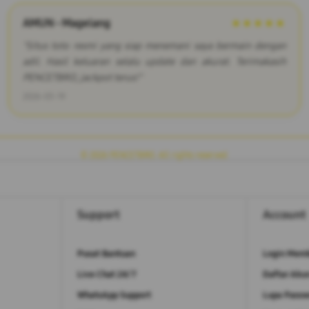
AMUN - Magelang
★★★★★
"Situs toto resmi yang siap menemani saya bermain dengan
adil. Hasil keluaran selalu update dan akurat. Terimakasih
PENCETBRO, jackpot terus!"
2026-03-19
© 2026 PENCETBRO. All rights reserved.
Support
Account
Pusat Bantuan
Login Mem
Live Chat 24/7
Daftar Aku
WhatsApp Support
Lupa Passw