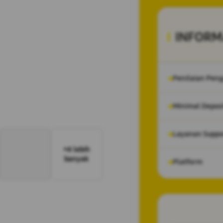
INFORM
Penilaian Pen
Minimal Depos
Layanan Suppo
+4 lebih
banyak
Platform