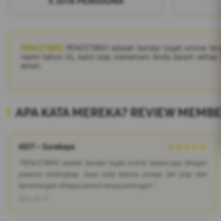
5 JUTA PENGGUNA
PENCETBRO
PENCETBRO adalah bandar togel online ter
resmi tahun ini, kami siap menemani Anda dalam seti
aman.
APA KATA MEREKA? REVIEW MEMBE
ADIT – Surabaya
★★★★★
"PENCETBRO adalah bandar togel online terpercaya dengan
pasaran terlengkap. Saya suka karena proses fair play dan
kemenangan dibayar penuh tanpa potongan."
2026-03-12