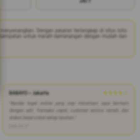
24/7
enyenangkan. Dengan pasaran terlengkap di situs toto
 kesempatan untuk meraih kemenangan dengan mudah dan
BABAYO – Jakarta
★★★★☆
"Bandar togel online yang siap menemani saya bermain
dengan adil. Transaksi cepat, customer service ramah, dan
diskon besar untuk setiap taruhan."
2026-03-17