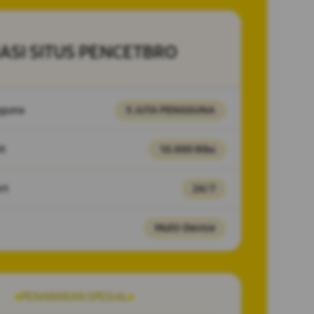
ASI SITUS PENCETBRO
gguna
5 JUTA PENGGUNA
it
10.000 Ribu
rt
24/7
Multi-Device
PENAWARAN SPESIAL