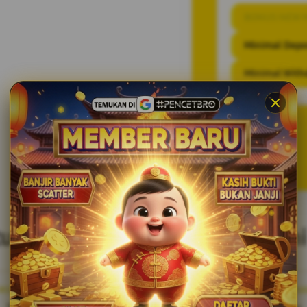
BONUS NEW 
Minimal Depos
Minimal With
us Slot Gacor Terpercaya Resmi
MINIMAL DEPOSIT
MINIMAL WITHDR