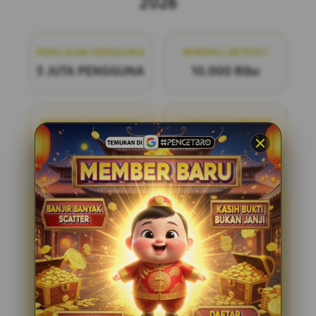
2026
PENILAIAN PENGGUNA
MINIMAL DEPOSIT
5 JUTA PENGGUNA
10.000 Ribu
MINIMAL WITHDRAW
LAYANAN SUPPORT
50.000 Ribu
24/7
PENCETBRO
PENCETBRO adalah bandar
togel online terpercaya yang menawarkan
pengalaman bermain yang adil dan
menyenangkan. Dengan pasaran terlengkap
di situs toto resmi tahun ini, kami siap
menemani Anda dalam setiap langkah
permainan. Bergabunglah dengan kami dan
nikmati kesempatan untuk meraih
kemenangan dengan mudah dan aman.