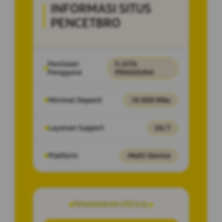
INFORMASI SITUS
PENCETBRO
Penilaian
5 JUTA
Pengguna
PENGGUNA
Minimal Deposit
10.000 Ribu
Layanan Support
24/7
Platform
Multi-Device
PENAWARAN SPESIAL