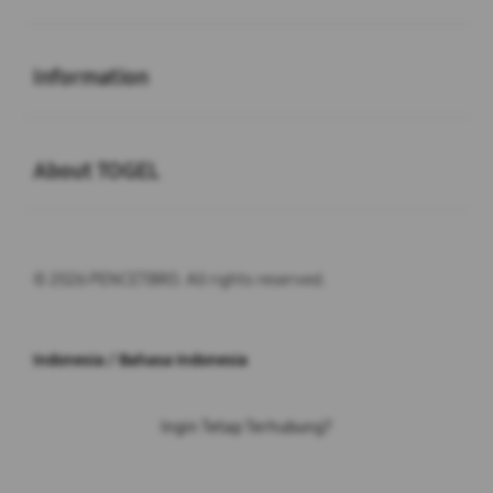
Buka
Information
Buka
About TOGEL
© 2026 PENCETBRO. All rights reserved.
Indonesia / Bahasa Indonesia
Ingin Tetap Terhubung?