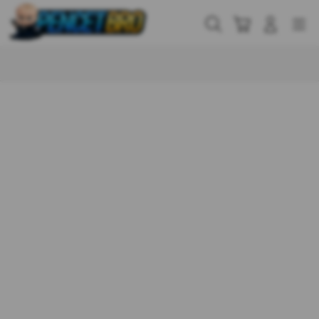
Skip
to
Cari
Troli
Login
Navigation
content
Buka Info Lebih Lanjut