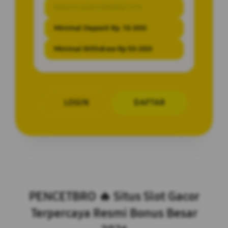
BONUS NEW MEMBER 10%
Minimal Deposit Rp. 10.000
Minimal Withdraw Rp 50.000
LOGIN
DAFTAR
Layer Popup Close
PENCETBRO 🔥 Situs Slot Gacor
Terpercaya Resmi Bonus Besar