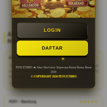
LOGIN
APA KATA MEREKA? REVIEW
MEMBER SETIA PENCETBRO
DAFTAR
ADIT – Surabaya
★★★★★
"PENCETBRO adalah bandar togel online terpercaya dengan
PENCETBRO 🔥 Situs Slot Gacor Terpercaya Resmi Bonus Besar
pasaran terlengkap. Saya suka karena proses fair play dan
2026
kemenangan dibayar penuh tanpa potongan."
© COPYRIGHT 2026 PENCETBRO
2026-03-12
FERY – Bandung
★★★★★