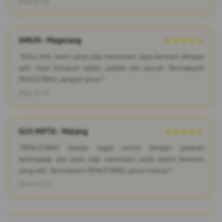
2026-03-25
AMUN - Magelang
★★★★★
"Situs toto resmi yang siap menemani saya bermain dengan
adil. Hasil keluaran selalu update dan akurat. Terimakasih
PENCETBRO, jackpot terus!"
2026-03-19
GUS MIFTA - Malang
★★★★★
"PENCETBRO bandar togel online dengan pasaran
terlengkap, dan kami siap menemani anda dalam bermain
yang adil. Terimakasih PENCETBRO, gacor melulu!"
2026-03-23