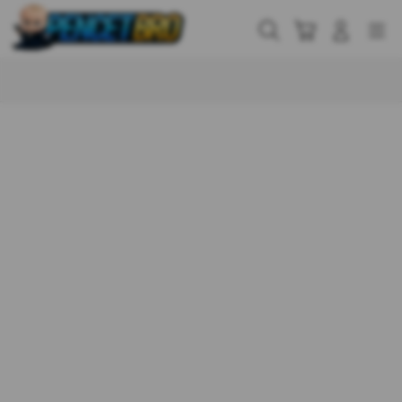
Skip
to
Cari
Troli
Login
Navigation
content
Buka Info Lebih Lanjut