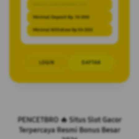
BONUS NEW MEMBER 10%
Minimal Deposit Rp. 10.000
Minimal Withdraw Rp 50.000
LOGIN
DAFTAR
Layer Popup Close
PENCETBRO 🔥 Situs Slot Gacor
Terpercaya Resmi Bonus Besar