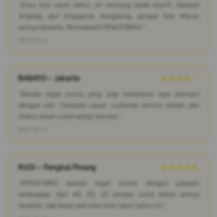
"Situs toto resmi tahun ini memang layak dipilih. Pasaran
lengkap, dari Singapore, Hongkong, sampai Toto Macau
semua tersedia. Terimakasih PENCETBRO!"
2026-03-22
BABAYO – Jakarta
★★★★☆
"Bandar togel online yang siap menemani saya bermain
dengan adil. Transaksi cepat, customer service ramah, dan
diskon besar untuk setiap taruhan."
2026-03-17
RUDI – Pangkal Pinang
★★★★★
"PENCETBRO bandar togel online dengan pasaran
terlengkap. Dari 4D, 3D, 2D sampai colok bebas semua
tersedia. Gak heran jadi situs toto resmi tahun ini."