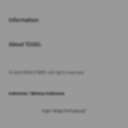
Buka
Information
Buka
About TOGEL
© 2026 PENCETBRO. All rights reserved.
Indonesia / Bahasa Indonesia
Ingin Tetap Terhubung?