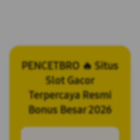
PENCETBRO 🔥 Situs
Slot Gacor
Terpercaya Resmi
Bonus Besar 2026