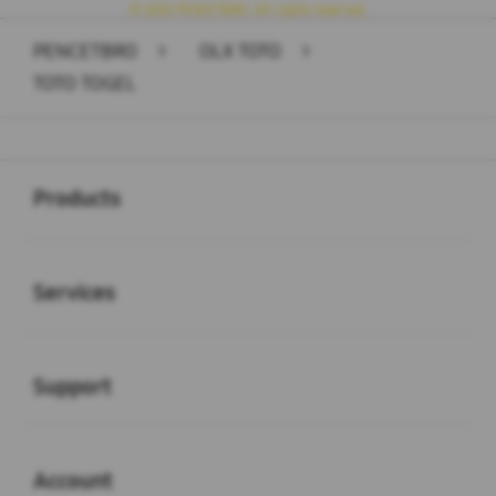
© 2026 PENCETBRO. All rights reserved.
PENCETBRO
>
OLX TOTO
>
TOTO TOGEL
Buka
Footer Navigation
Products
Buka
Services
Buka
Support
Buka
Account