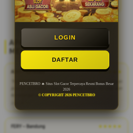
LOGIN
APA KATA MEREKA? REVIEW
MEMBER SETIA PENCETBRO
DAFTAR
ADIT – Surabaya
★★★★★
"PENCETBRO adalah bandar togel online terpercaya dengan
PENCETBRO 🔥 Situs Slot Gacor Terpercaya Resmi Bonus Besar
pasaran terlengkap. Saya suka karena proses fair play dan
2026
kemenangan dibayar penuh tanpa potongan."
© COPYRIGHT 2026 PENCETBRO
2026-03-12
FERY – Bandung
★★★★★