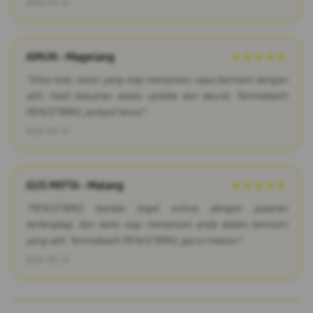
2026-03-25
AMUN - Magelang
★★★★★
"Situs toto resmi yang siap menemani saya bermain dengan
adil. Hasil keluaran selalu update dan akurat. Terimakasih
PENCETBRO, jackpot terus!"
2026-03-19
GUS MIFTA - Malang
★★★★★
"PENCETBRO bandar togel online dengan pasaran
terlengkap, dan kami siap menemani anda dalam bermain
yang adil. Terimakasih PENCETBRO, gacor melulu!"
2026-03-23