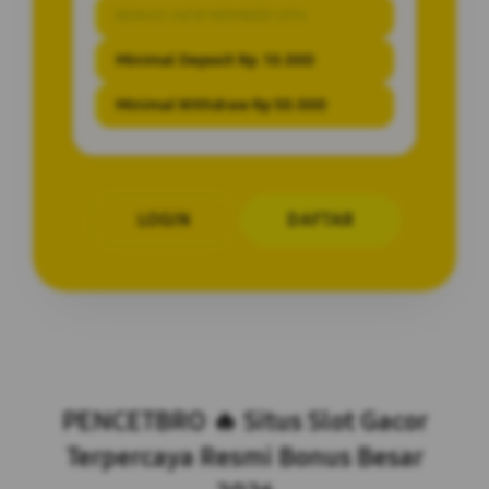
BONUS NEW MEMBER 10%
Minimal Deposit Rp. 10.000
Minimal Withdraw Rp 50.000
LOGIN
DAFTAR
Layer Popup Close
PENCETBRO 🔥 Situs Slot Gacor
Terpercaya Resmi Bonus Besar