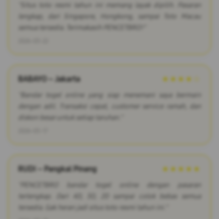
"Situs toto resmi tahun ini memang layak dipilih. Pasaran
lengkap, dari Singapore, Hongkong, sampai Toto Macau
semua tersedia. Terimakasih PENCETBRO!"
2026-03-22
BABAYO – Jakarta
★★★★☆
"Bandar togel online yang siap menemani saya bermain
dengan adil. Transaksi cepat, customer service ramah, dan
diskon besar untuk setiap taruhan."
2026-03-17
RUDI – Pangkal Pinang
★★★★★
"PENCETBRO bandar togel online dengan pasaran
terlengkap. Dari 4D, 3D, 2D sampai colok bebas semua
tersedia. Gak heran jadi situs toto resmi tahun ini."