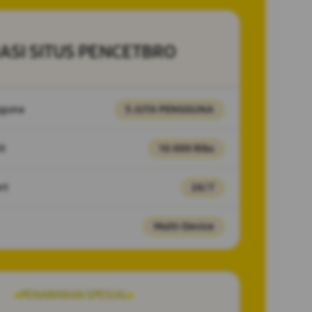
ASI SITUS PENCETBRO
gguna
5 JUTA PENGGUNA
it
10.000 Ribu
rt
24/7
Multi-Device
PENAWARAN SPESIAL