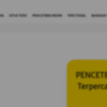
IN
SITUS TOTO
PENCETBRO RESMI
TOTO TOGEL
BANDAR 
PENCETB
Terperc