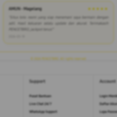
AMUN - Magelang
★★★★★
"Situs toto resmi yang siap menemani saya bermain dengan
adil. Hasil keluaran selalu update dan akurat. Terimakasih
PENCETBRO, jackpot terus!"
2026-03-19
© 2026 PENCETBRO. All rights reserved.
Support
Account
Pusat Bantuan
Login Mem
Live Chat 24/7
Daftar Aku
WhatsApp Support
Lupa Passw