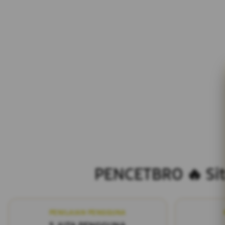
Layer Popup Close
PENCETBRO 🔥 Sit
PENILAIAN PENGGUNA