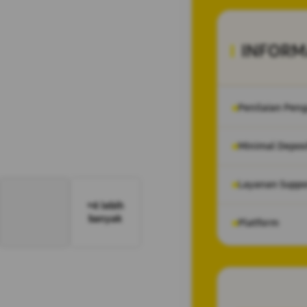
INFORM
Penilaian Pen
Minimal Depos
Layanan Suppo
+4 lebih
banyak
Platform