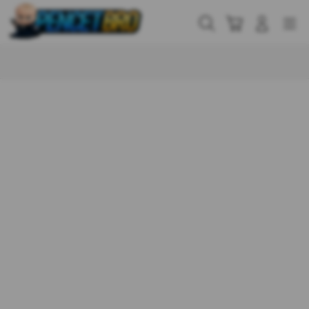
Skip
to
Cari
Troli
Login
Navigation
content
Buka Info Lebih Lanjut