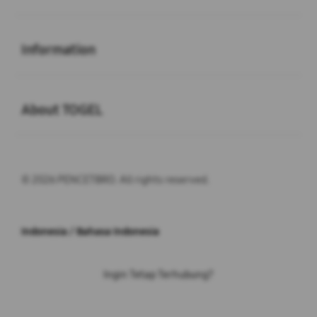
Buka
Information
Buka
About TOGEL
© 2026 PENCETBRO. All rights reserved.
Indonesia / Bahasa Indonesia
Ingin Tetap Terhubung?