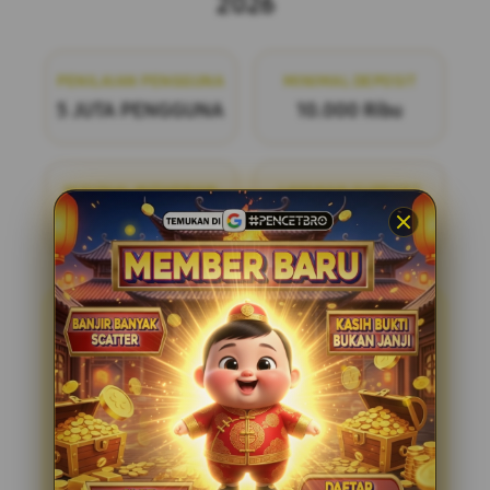
2026
PENILAIAN PENGGUNA
MINIMAL DEPOSIT
5 JUTA PENGGUNA
10.000 Ribu
MINIMAL WITHDRAW
LAYANAN SUPPORT
50.000 Ribu
24/7
PENCETBRO
PENCETBRO adalah bandar
togel online terpercaya yang menawarkan
pengalaman bermain yang adil dan
menyenangkan. Dengan pasaran terlengkap
di situs toto resmi tahun ini, kami siap
menemani Anda dalam setiap langkah
permainan. Bergabunglah dengan kami dan
nikmati kesempatan untuk meraih
kemenangan dengan mudah dan aman.