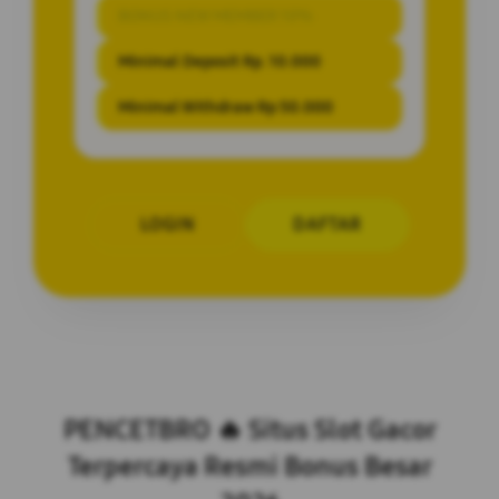
BONUS NEW MEMBER 10%
Minimal Deposit Rp. 10.000
Minimal Withdraw Rp 50.000
LOGIN
DAFTAR
Layer Popup Close
PENCETBRO 🔥 Situs Slot Gacor
Terpercaya Resmi Bonus Besar