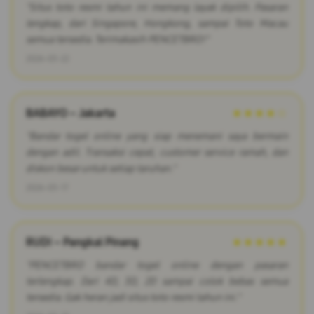
"Situs toto resmi tahun ini memang layak dipilih. Pasaran
lengkap, dari Singapore, Hongkong, sampai Toto Macau
semua tersedia. Terimakasih PENCETBRO!"
2026-03-22
BABAYO – Jakarta
★★★★☆
"Bandar togel online yang siap menemani saya bermain
dengan adil. Transaksi cepat, customer service ramah, dan
diskon besar untuk setiap taruhan."
2026-03-17
RUDI – Pangkal Pinang
★★★★★
"PENCETBRO bandar togel online dengan pasaran
terlengkap. Dari 4D, 3D, 2D sampai colok bebas semua
tersedia. Gak heran jadi situs toto resmi tahun ini."