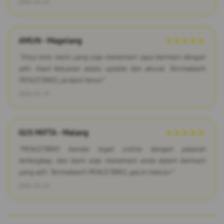
2026-03-25
AMUN - Magelang
★★★★★
"Situs toto resmi yang siap menemani saya bermain dengan
adil. Hasil keluaran selalu update dan akurat. Terimakasih
PENCETBRO, jackpot terus!"
2026-03-19
GUS MIFTA - Malang
★★★★★
"PENCETBRO bandar togel online dengan pasaran
terlengkap, dan kami siap menemani anda dalam bermain
yang adil. Terimakasih PENCETBRO, gacor melulu!"
2026-03-23