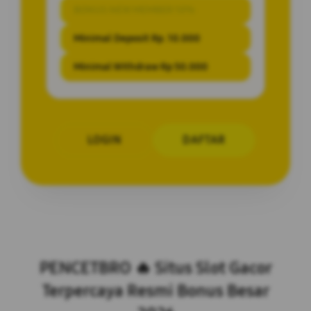
BONUS NEW MEMBER 10%
Minimal Deposit Rp. 10.000
Minimal Withdraw Rp 50.000
LOGIN
DAFTAR
Layer Popup Close
PENCETBRO 🔥 Situs Slot Gacor
Terpercaya Resmi Bonus Besar