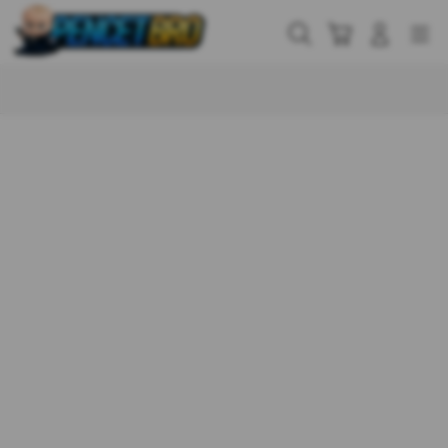
Skip
to
Cari
Troli
Login
Navigation
content
Buka Info Lebih Lanjut