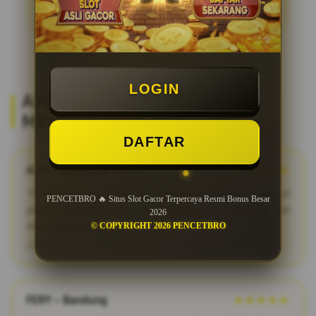
LOGIN
APA KATA MEREKA? REVIEW
MEMBER SETIA PENCETBRO
DAFTAR
ADIT – Surabaya
★★★★★
"PENCETBRO adalah bandar togel online terpercaya dengan
PENCETBRO 🔥 Situs Slot Gacor Terpercaya Resmi Bonus Besar
pasaran terlengkap. Saya suka karena proses fair play dan
2026
kemenangan dibayar penuh tanpa potongan."
© COPYRIGHT 2026 PENCETBRO
2026-03-12
FERY – Bandung
★★★★★