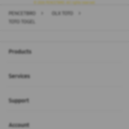
© 2026 PENCETBRO. All rights reserved.
PENCETBRO
>
OLX TOTO
>
TOTO TOGEL
Buka
Footer Navigation
Products
Buka
Services
Buka
Support
Buka
Account