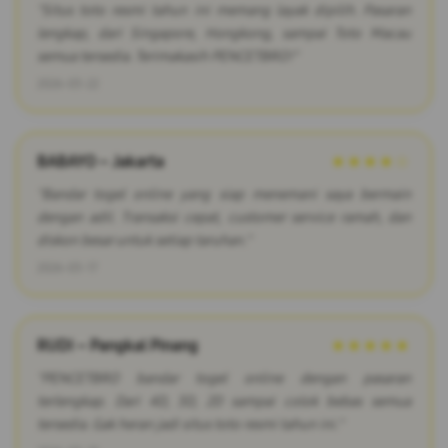
"Situs toto resmi tahun ini memang layak dipilih. Pasaran
lengkap, dari Singapore, Hongkong, sampai Toto Macau
semua tersedia. Terimakasih PENCETBRO!"
2026-03-22
BABAYO – Jakarta
★★★★☆
"Bandar togel online yang siap menemani saya bermain
dengan adil. Transaksi cepat, customer service ramah, dan
diskon besar untuk setiap taruhan."
2026-03-17
RUDI – Pangkal Pinang
★★★★★
"PENCETBRO bandar togel online dengan pasaran
terlengkap. Dari 4D, 3D, 2D sampai colok bebas semua
tersedia. Gak heran jadi situs toto resmi tahun ini."