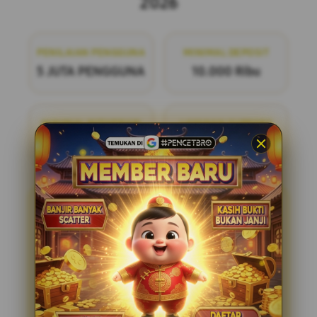
2026
PENILAIAN PENGGUNA
MINIMAL DEPOSIT
5 JUTA PENGGUNA
10.000 Ribu
MINIMAL WITHDRAW
LAYANAN SUPPORT
50.000 Ribu
24/7
PENCETBRO
PENCETBRO adalah bandar
togel online terpercaya yang menawarkan
pengalaman bermain yang adil dan
menyenangkan. Dengan pasaran terlengkap
di situs toto resmi tahun ini, kami siap
menemani Anda dalam setiap langkah
permainan. Bergabunglah dengan kami dan
nikmati kesempatan untuk meraih
kemenangan dengan mudah dan aman.