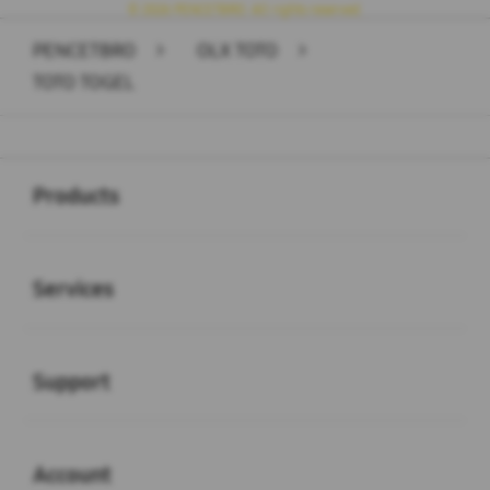
© 2026 PENCETBRO. All rights reserved.
PENCETBRO
>
OLX TOTO
>
TOTO TOGEL
Buka
Footer Navigation
Products
Buka
Services
Buka
Support
Buka
Account