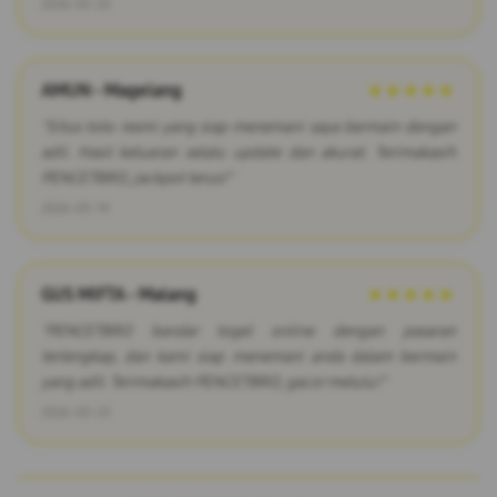
2026-03-25
AMUN - Magelang
★★★★★
"Situs toto resmi yang siap menemani saya bermain dengan
adil. Hasil keluaran selalu update dan akurat. Terimakasih
PENCETBRO, jackpot terus!"
2026-03-19
GUS MIFTA - Malang
★★★★★
"PENCETBRO bandar togel online dengan pasaran
terlengkap, dan kami siap menemani anda dalam bermain
yang adil. Terimakasih PENCETBRO, gacor melulu!"
2026-03-23