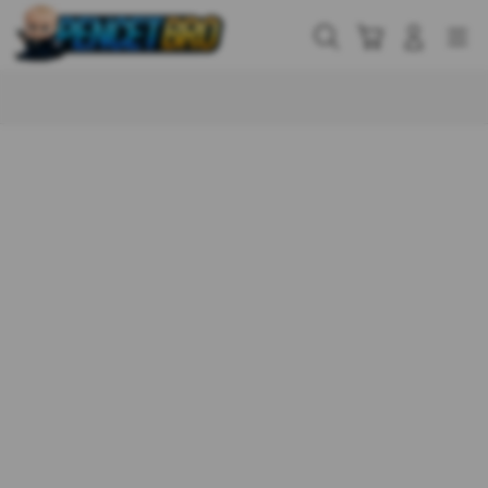
Skip
to
Cari
Troli
Login
Navigation
content
Buka Info Lebih Lanjut