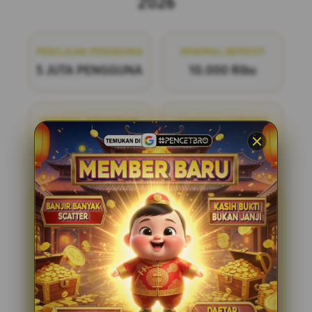
2026
PENILAIAN PENGGUNA
MINIMAL DEPOSIT
5 JUTA PENGGUNA
10.000 Ribu
MINIMAL WITHDRAW
LAYANAN SUPPORT
50.000 Ribu
24/7
PENCETBRO
PENCETBRO adalah bandar
togel online terpercaya yang menawarkan
pengalaman bermain yang adil dan
menyenangkan. Dengan pasaran terlengkap
di situs toto resmi tahun ini, kami siap
menemani Anda dalam setiap langkah
permainan. Bergabunglah dengan kami dan
nikmati kesempatan untuk meraih
kemenangan dengan mudah dan aman.