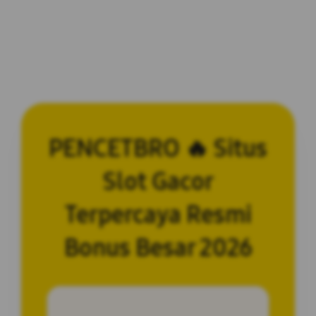
PENCETBRO 🔥 Situs
Slot Gacor
Terpercaya Resmi
Bonus Besar 2026