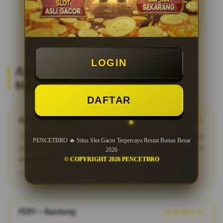
LOGIN
APA KATA MEREKA? REVIEW
MEMBER SETIA PENCETBRO
DAFTAR
ADIT – Surabaya
★★★★★
"PENCETBRO adalah bandar togel online terpercaya dengan
PENCETBRO 🔥 Situs Slot Gacor Terpercaya Resmi Bonus Besar
pasaran terlengkap. Saya suka karena proses fair play dan
2026
kemenangan dibayar penuh tanpa potongan."
© COPYRIGHT 2026 PENCETBRO
2026-03-12
FERY – Bandung
★★★★★