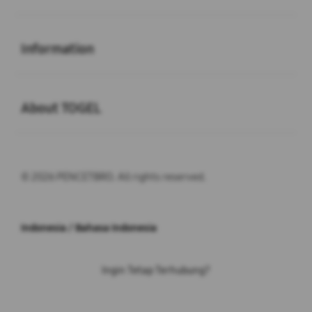
Buka
Information
Buka
About TOGEL
© 2026 PENCETBRO. All rights reserved.
Indonesia / Bahasa Indonesia
Ingin Tetap Terhubung?