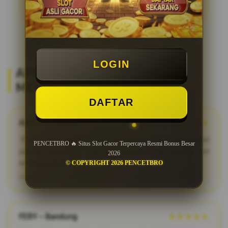
LOGIN
APA KATA MEREKA? REVIEW
MEMBER SETIA PENCETBRO
DAFTAR
ADIT – Surabaya
★★★★★
"PENCETBRO adalah bandar togel online terpercaya dengan
PENCETBRO 🔥 Situs Slot Gacor Terpercaya Resmi Bonus Besar
pasaran terlengkap. Saya suka karena proses fair play dan
2026
kemenangan dibayar penuh tanpa potongan."
© COPYRIGHT 2026 PENCETBRO
2026-03-12
FERY – Bandung
★★★★★