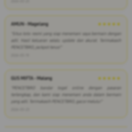
2026-03-25
AMUN - Magelang
★★★★★
"Situs toto resmi yang siap menemani saya bermain dengan
adil. Hasil keluaran selalu update dan akurat. Terimakasih
PENCETBRO, jackpot terus!"
2026-03-19
GUS MIFTA - Malang
★★★★★
"PENCETBRO bandar togel online dengan pasaran
terlengkap, dan kami siap menemani anda dalam bermain
yang adil. Terimakasih PENCETBRO, gacor melulu!"
2026-03-23