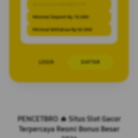
BONUS NEW MEMBER 10%
Minimal Deposit Rp. 10.000
Minimal Withdraw Rp 50.000
LOGIN
DAFTAR
Layer Popup Close
PENCETBRO 🔥 Situs Slot Gacor
Terpercaya Resmi Bonus Besar