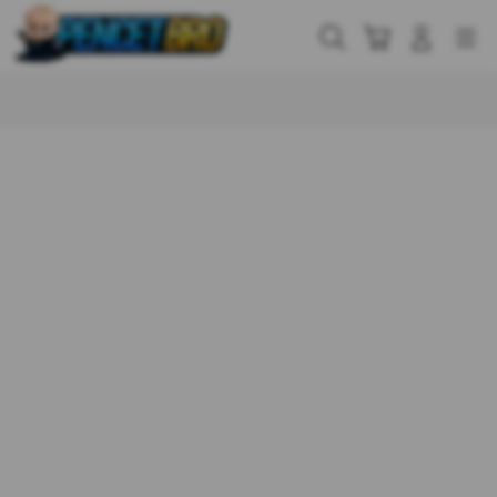
Skip
to
Cari
Troli
Login
Navigation
content
Buka Info Lebih Lanjut