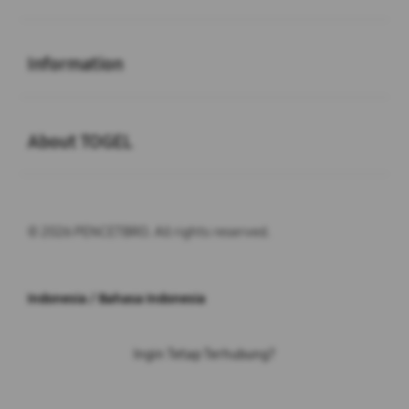
Buka
Information
Buka
About TOGEL
© 2026 PENCETBRO. All rights reserved.
Indonesia / Bahasa Indonesia
Ingin Tetap Terhubung?