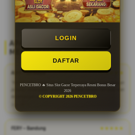
LOGIN
APA KATA MEREKA? REVIEW
MEMBER SETIA PENCETBRO
DAFTAR
ADIT – Surabaya
★★★★★
"PENCETBRO adalah bandar togel online terpercaya dengan
PENCETBRO 🔥 Situs Slot Gacor Terpercaya Resmi Bonus Besar
pasaran terlengkap. Saya suka karena proses fair play dan
2026
kemenangan dibayar penuh tanpa potongan."
© COPYRIGHT 2026 PENCETBRO
2026-03-12
FERY – Bandung
★★★★★