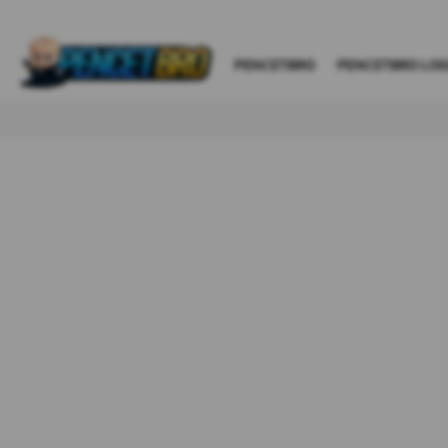
Skip
to
content
PENCETBRO
PENCETBRO LOG
Buka Info Lebih Lanjut