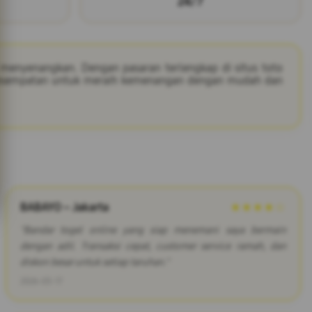
24/7
enyenangkan. Dengan pasaran terlengkap di situs toto
 kesempatan untuk meraih kemenangan dengan mudah dan
BABAYO – Jakarta
★★★★☆
"Bandar togel online yang siap menemani saya bermain
dengan adil. Transaksi cepat, customer service ramah, dan
diskon besar untuk setiap taruhan."
2026-03-17