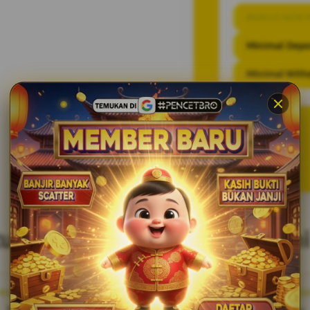
BONUS NEW 
Minimal Depos
Minimal With
us Slot Gacor Terpercaya Resmi
MINIMAL DEPOSIT
MINIMAL WITHDR