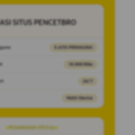
ASI SITUS PENCETBRO
gguna
5 JUTA PENGGUNA
it
10.000 Ribu
rt
24/7
Multi-Device
PENAWARAN SPESIAL