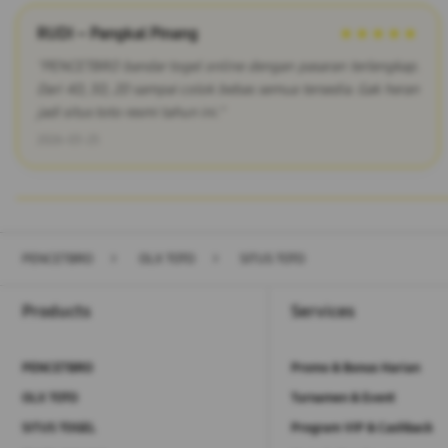
RUDI – Pangkal Pinang
★★★★★
"PENCETBRO bandar togel online dengan pasaran terlengkap.
Dari 4D, 3D, 2D sampai colok bebas semua tersedia. Gak heran
jadi situs toto resmi tahun ini."
2026-03-25
PENCETBRO
>
OLX TOTO
>
SITUS TOTO
Footer Navigation
Products
Services
PENCETBRO
Promo & Bonus Harian
OLX TOTO
Turnamen & Event
SITUS TOGEL
Program VIP & Cashback