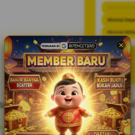
BONUS NEW 
Minimal Depos
Minimal With
us Slot Gacor Terpercaya Resmi
MINIMAL DEPOSIT
MINIMAL WITHDR