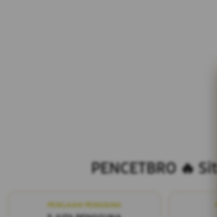
Layer Popup Close
PENCETBRO 🔥 Sit
PENILAIAN PENGGUNA