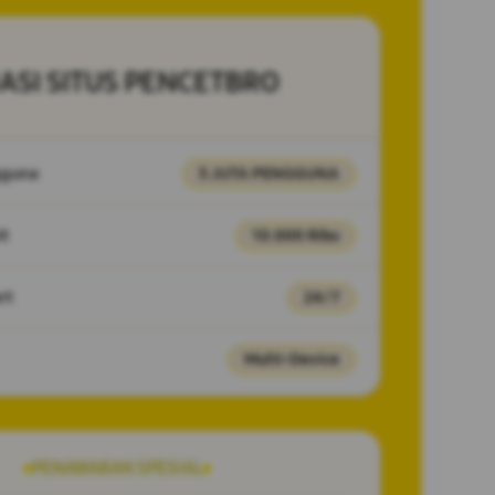
ASI SITUS PENCETBRO
gguna
5 JUTA PENGGUNA
it
10.000 Ribu
rt
24/7
Multi-Device
PENAWARAN SPESIAL