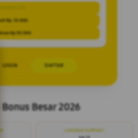
MEMBER 10%
it Rp. 10.000
draw Rp 50.000
LOGIN
DAFTAR
 Bonus Besar 2026
AW
LAYANAN SUPPORT