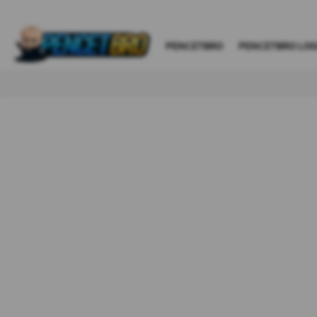
Skip
to
content
PENCETBRO
PENCETBRO LOG
Buka Info Lebih Lanjut