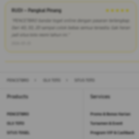
RUDI – Pangkal Pinang
★★★★★
"PENCETBRO bandar togel online dengan pasaran terlengkap.
Dari 4D, 3D, 2D sampai colok bebas semua tersedia. Gak heran
jadi situs toto resmi tahun ini."
2026-03-25
PENCETBRO
>
OLX TOTO
>
SITUS TOTO
Footer Navigation
Products
Services
PENCETBRO
Promo & Bonus Harian
OLX TOTO
Turnamen & Event
SITUS TOGEL
Program VIP & Cashback