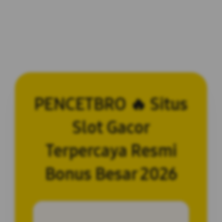
PENCETBRO 🔥 Situs
Slot Gacor
Terpercaya Resmi
Bonus Besar 2026