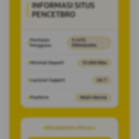
INFORMASI SITUS
PENCETBRO
Penilaian
5 JUTA
Pengguna
PENGGUNA
Minimal Deposit
10.000 Ribu
Layanan Support
24/7
Platform
Multi-Device
PENAWARAN SPESIAL