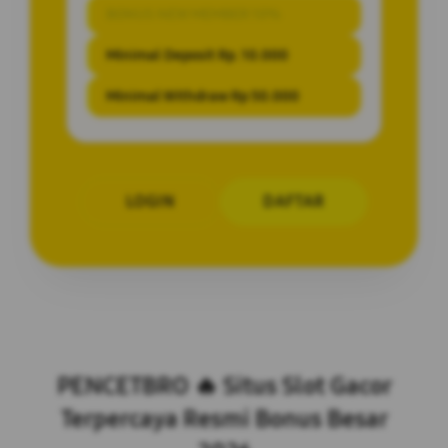
BONUS NEW MEMBER 10%
Minimal Deposit Rp. 10.000
Minimal Withdraw Rp 50.000
LOGIN
DAFTAR
Layer Popup Close
PENCETBRO 🔥 Situs Slot Gacor
Terpercaya Resmi Bonus Besar