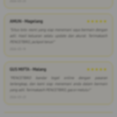
2026-03-25
AMUN - Magelang
★★★★★
"Situs toto resmi yang siap menemani saya bermain dengan
adil. Hasil keluaran selalu update dan akurat. Terimakasih
PENCETBRO, jackpot terus!"
2026-03-19
GUS MIFTA - Malang
★★★★★
"PENCETBRO bandar togel online dengan pasaran
terlengkap, dan kami siap menemani anda dalam bermain
yang adil. Terimakasih PENCETBRO, gacor melulu!"
2026-03-23