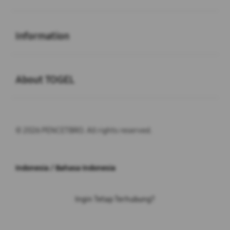
Buka
Information
Buka
About TOGEL
© 2026 PENCETBRO. All rights reserved.
Indonesia / Bahasa Indonesia
Ingin Tetap Terhubung?