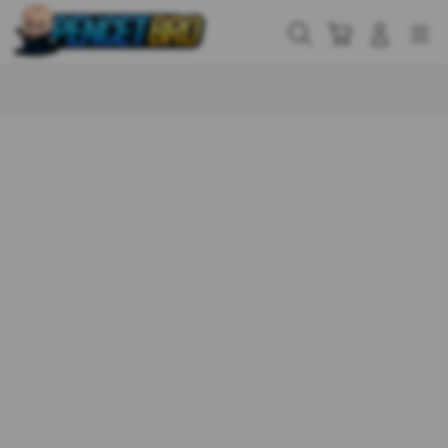
Skip
to
Cari
Troli
Login
Navigation
content
Buka Info Lebih Lanjut