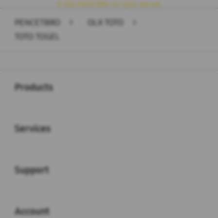
© 2026 PENCETBRO. All rights reserved.
PENCETBRO
>
OLX TOTO
>
TOTO TOGEL
Buka
Footer Navigation
Products
Buka
Services
Buka
Support
Buka
Account