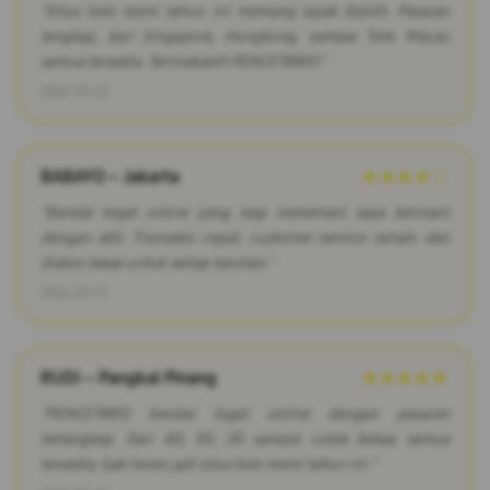
"Situs toto resmi tahun ini memang layak dipilih. Pasaran
lengkap, dari Singapore, Hongkong, sampai Toto Macau
semua tersedia. Terimakasih PENCETBRO!"
2026-03-22
BABAYO – Jakarta
★★★★☆
"Bandar togel online yang siap menemani saya bermain
dengan adil. Transaksi cepat, customer service ramah, dan
diskon besar untuk setiap taruhan."
2026-03-17
RUDI – Pangkal Pinang
★★★★★
"PENCETBRO bandar togel online dengan pasaran
terlengkap. Dari 4D, 3D, 2D sampai colok bebas semua
tersedia. Gak heran jadi situs toto resmi tahun ini."