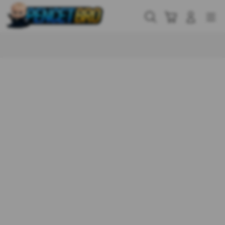
Skip
to
Cari
Troli
Login
Navigation
content
Buka Info Lebih Lanjut