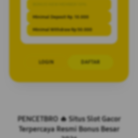
BONUS NEW MEMBER 10%
Minimal Deposit Rp. 10.000
Minimal Withdraw Rp 50.000
LOGIN
DAFTAR
Layer Popup Close
PENCETBRO 🔥 Situs Slot Gacor
Terpercaya Resmi Bonus Besar