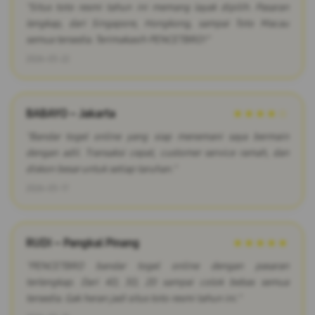
"Situs toto resmi tahun ini memang layak dipilih. Pasaran
lengkap, dari Singapore, Hongkong, sampai Toto Macau
semua tersedia. Terimakasih PENCETBRO!"
2026-03-22
BABAYO – Jakarta
★★★★☆
"Bandar togel online yang siap menemani saya bermain
dengan adil. Transaksi cepat, customer service ramah, dan
diskon besar untuk setiap taruhan."
2026-03-17
RUDI – Pangkal Pinang
★★★★★
"PENCETBRO bandar togel online dengan pasaran
terlengkap. Dari 4D, 3D, 2D sampai colok bebas semua
tersedia. Gak heran jadi situs toto resmi tahun ini."