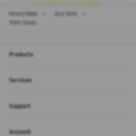
© 2026 PENCETBRO. All rights reserved.
PENCETBRO
>
OLX TOTO
>
TOTO TOGEL
Buka
Footer Navigation
Products
Buka
Services
Buka
Support
Buka
Account