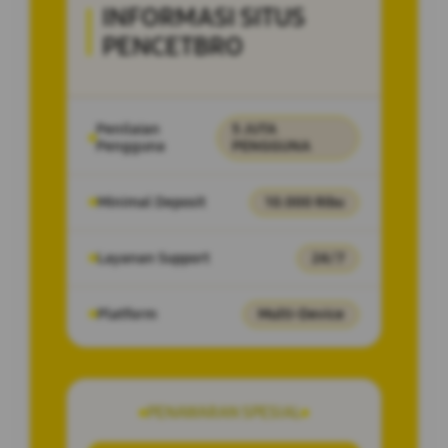
INFORMASI SITUS
PENCETBRO
Penilaian
5 JUTA
Pengguna
PENGGUNA
Minimal Deposit
10.000 Ribu
Layanan Support
24/7
Platform
Multi-Device
PENAWARAN SPESIAL