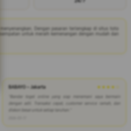
24/7
enyenangkan. Dengan pasaran terlengkap di situs toto
 kesempatan untuk meraih kemenangan dengan mudah dan
BABAYO – Jakarta
★★★★☆
"Bandar togel online yang siap menemani saya bermain
dengan adil. Transaksi cepat, customer service ramah, dan
diskon besar untuk setiap taruhan."
2026-03-17