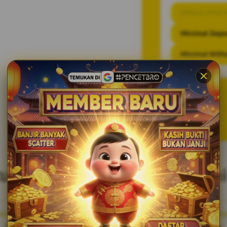
BONUS NEW 
Minimal Depos
Minimal With
us Slot Gacor Terpercaya Resmi
MINIMAL DEPOSIT
MINIMAL WITHDR