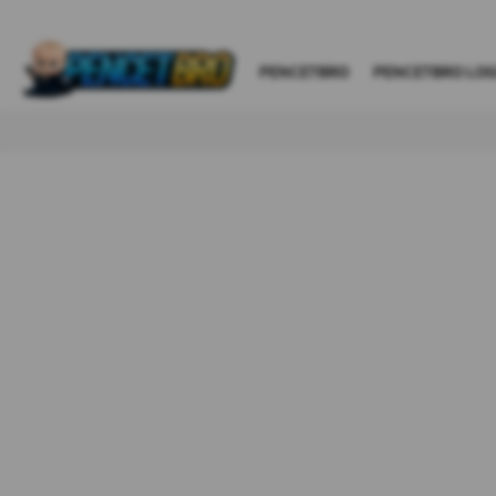
Skip
to
content
PENCETBRO
PENCETBRO LOG
Buka Info Lebih Lanjut