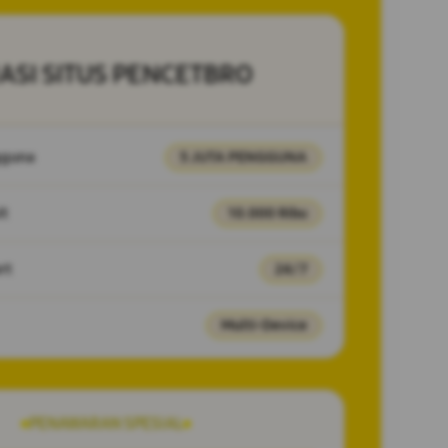
ASI SITUS PENCETBRO
gguna
5 JUTA PENGGUNA
it
10.000 Ribu
rt
24/7
Multi-Device
PENAWARAN SPESIAL