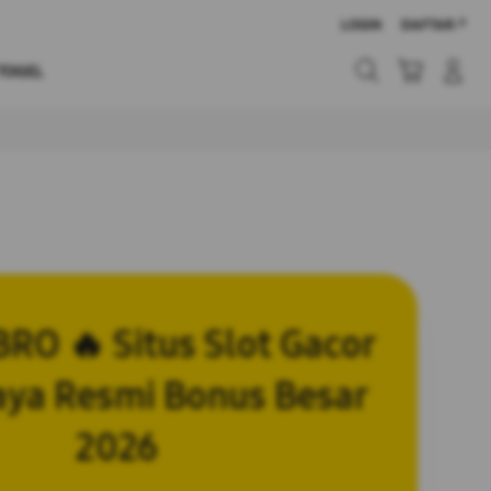
LOGIN
DAFTAR
Cari
Troli
Login/Sign-Up
TOGEL
Cari
RO 🔥 Situs Slot Gacor
aya Resmi Bonus Besar
2026