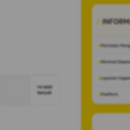
INFORM
Penilaian Pen
Minimal Depos
Layanan Suppo
+4 lebih
banyak
Platform